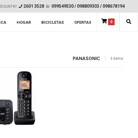
2601 3528
099549530
/
098809303
/
098678194
REGUNTA?
0
ICA
HOGAR
BICICLETAS
OFERTAS
PANASONIC
3 items