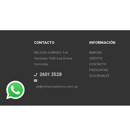
CONTACTO
INFORMACIÓN
NELSON SOBRERO S.A.
MARCAS
Cambara 1630 esq Divina
CRÉDITO
Comedia.
CONTACTO
PREGUNTAS
2601 3528
SUCURSALES
jb@nelsonsobrero.com.uy