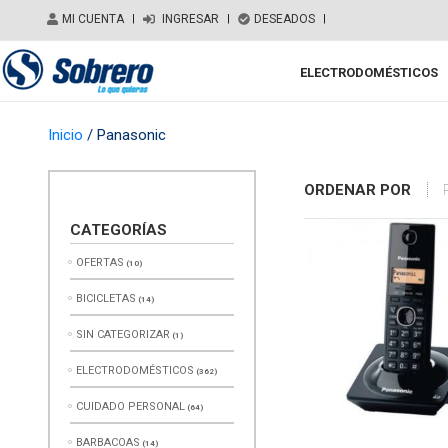
Salir del contenido
MI CUENTA
|
INGRESAR
|
DESEADOS
|
ELECTRODOMÉSTICOS
Main Navigation
Inicio
/ Panasonic
ORDENAR POR
CATEGORÍAS
OFERTAS
(10)
BICICLETAS
(14)
SIN CATEGORIZAR
(1)
ELECTRODOMÉSTICOS
(362)
CUIDADO PERSONAL
(64)
BARBACOAS
(14)