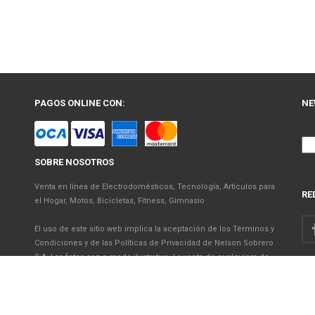
PAGOS ONLINE CON:
NE
SOBRE NOSOTROS
Venta en línea de Electrodomésticos, Tecnología, Artículos para
RE
el Hogar, Motos, Bicicletas, Fitness, Gimnasio
El uso de este sitio web implica la aceptación de los Términos y
Condiciones y de las Políticas de Privacidad de Nelson Sobrero
S.A. Las fotos son a modo ilustrativo. La venta de cualquiera de
los productos publicados está sujeta a la verificación de stock.
Precios con impuestos incluidos.