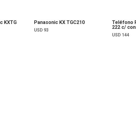
ic KXTG
Panasonic KX TGC210
Teléfono 
222 c/ co
USD
93
USD
144