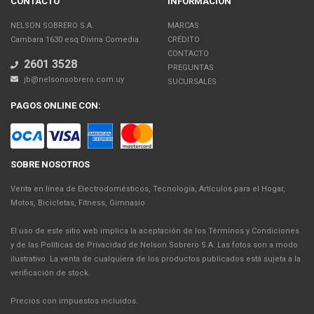
CONTACTO
INFORMACIÓN
NELSON SOBRERO S.A.
MARCAS
Cambara 1630 esq Divina Comedia.
CRÉDITO
CONTACTO
2601 3528
PREGUNTAS
jb@nelsonsobrero.com.uy
SUCURSALES
PAGOS ONLINE CON:
SOBRE NOSOTROS
Venta en línea de Electrodomésticos, Tecnología, Artículos para el Hogar,
Motos, Bicicletas, Fitness, Gimnasio
El uso de este sitio web implica la aceptación de los Términos y Condiciones
y de las Políticas de Privacidad de Nelson Sobrero S.A. Las fotos son a modo
ilustrativo. La venta de cualquiera de los productos publicados está sujeta a la
verificación de stock.
Precios con impuestos incluidos.