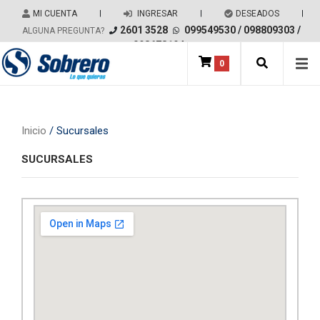
Salir del contenido
MI CUENTA
|
INGRESAR
|
DESEADOS
|
2601 3528
099549530
/
098809303
/
ALGUNA PREGUNTA?
098678194
0
Main Navigation
Inicio
/ Sucursales
SUCURSALES