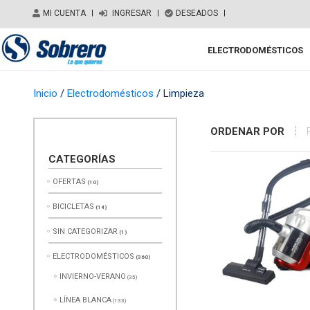
Salir del contenido
MI CUENTA
|
INGRESAR
|
DESEADOS
|
ELECTRODOMÉSTICOS
Main Navigation
Inicio
/
Electrodomésticos
/ Limpieza
ORDENAR POR
CATEGORÍAS
OFERTAS
(10)
BICICLETAS
(14)
SIN CATEGORIZAR
(1)
ELECTRODOMÉSTICOS
(360)
INVIERNO-VERANO
(35)
LÍNEA BLANCA
(133)