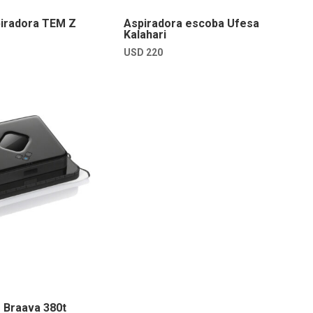
piradora TEM Z
Aspiradora escoba Ufesa
Kalahari
USD
220
 Braava 380t