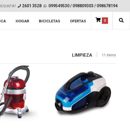
2601 3528
099549530
/
098809303
/
098678194
REGUNTA?
0
ICA
HOGAR
BICICLETAS
OFERTAS
LIMPIEZA
11 items