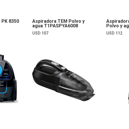
l PK 8350
Aspiradora TEM Polvo y
Aspirador
agua T1PASPYA6008
Polvo y a
USD
107
USD
112