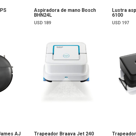
IPS
Aspiradora de mano Bosch
Lustra as
BHN24L
6100
USD
189
USD
197
 James AJ
Trapeador Braava Jet 240
Trapeador