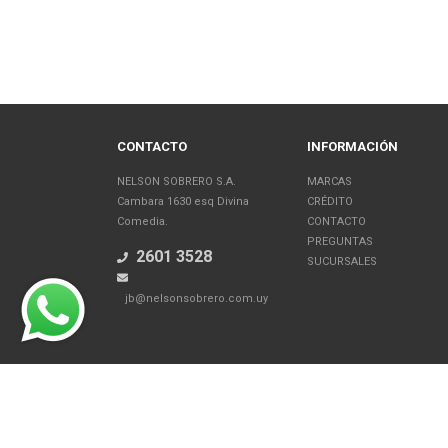
CONTACTO
INFORMACIÓN
NELSON SOBRERO S.A.
MARCAS
Cambara 1630 esq Divina
CRÉDITO
Comedia.
CONTACTO
PREGUNTAS
2601 3528
SUCURSALES
jb@nelsonsobrero.com.uy