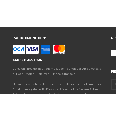
PAGOS ONLINE CON:
NE
SOBRE NOSOTROS
Venta en línea de Electrodomésticos, Tecnología, Artículos para
RE
el Hogar, Motos, Bicicletas, Fitness, Gimnasio
El uso de este sitio web implica la aceptación de los Términos y
Condiciones y de las Políticas de Privacidad de Nelson Sobrero
S.A. Las fotos son a modo ilustrativo. La venta de cualquiera de
los productos publicados está sujeta a la verificación de stock.
Precios con impuestos incluidos.