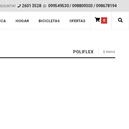
2601 3528
099549530
/
098809303
/
098678194
REGUNTA?
0
ICA
HOGAR
BICICLETAS
OFERTAS
POLIFLEX
0 items