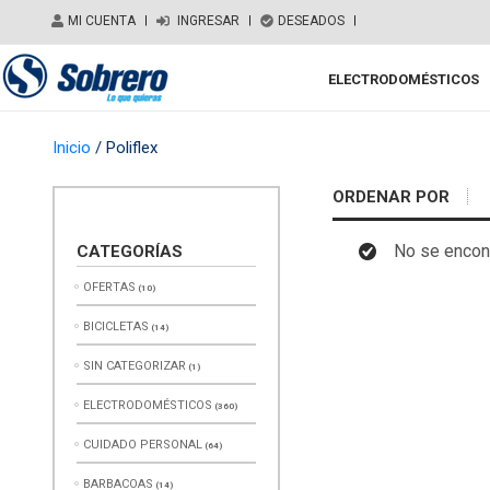
Salir del contenido
MI CUENTA
|
INGRESAR
|
DESEADOS
|
ELECTRODOMÉSTICOS
Main Navigation
Inicio
/ Poliflex
ORDENAR POR
No se encont
CATEGORÍAS
OFERTAS
(10)
BICICLETAS
(14)
SIN CATEGORIZAR
(1)
ELECTRODOMÉSTICOS
(360)
CUIDADO PERSONAL
(64)
BARBACOAS
(14)