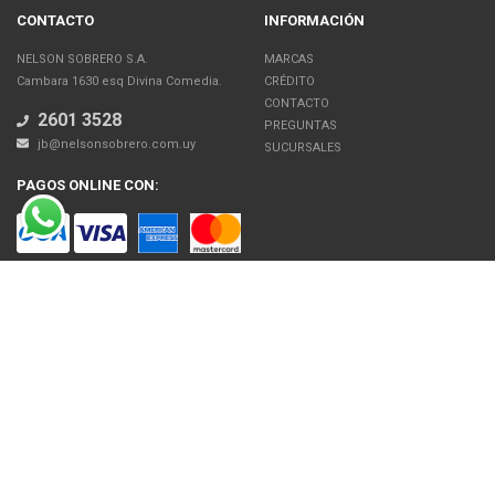
CONTACTO
INFORMACIÓN
NELSON SOBRERO S.A.
MARCAS
Cambara 1630 esq Divina Comedia.
CRÉDITO
CONTACTO
2601 3528
PREGUNTAS
jb@nelsonsobrero.com.uy
SUCURSALES
PAGOS ONLINE CON:
SOBRE NOSOTROS
Venta en línea de Electrodomésticos, Tecnología, Artículos para el Hogar,
Motos, Bicicletas, Fitness, Gimnasio
El uso de este sitio web implica la aceptación de los Términos y Condiciones
y de las Políticas de Privacidad de Nelson Sobrero S.A. Las fotos son a modo
ilustrativo. La venta de cualquiera de los productos publicados está sujeta a la
verificación de stock.
Precios con impuestos incluidos.