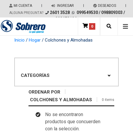
Salir del contenido
MI CUENTA
|
INGRESAR
|
DESEADOS
|
2601 3528
099549530
/
098809303
/
ALGUNA PREGUNTA?
098678194
0
Main Navigation
Inicio
/
Hogar
/ Colchones y Almohadas
CATEGORÍAS
ORDENAR POR
COLCHONES Y ALMOHADAS
0 items
No se encontraron
productos que concuerden
con la selección.