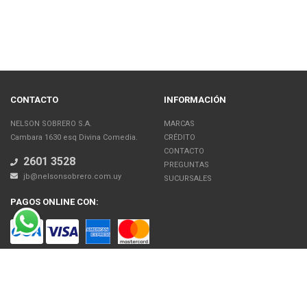
CONTACTO
INFORMACIÓN
NELSON SOBRERO S.A.
MARCAS
Cambara 1630 esq Divina Comedia.
CRÉDITO
CONTACTO
2601 3528
PREGUNTAS
jb@nelsonsobrero.com.uy
SUCURSALES
PAGOS ONLINE CON:
SOBRE NOSOTROS
Venta en línea de Electrodomésticos, Tecnología, Artículos para el Hogar,
Motos, Bicicletas, Fitness, Gimnasio