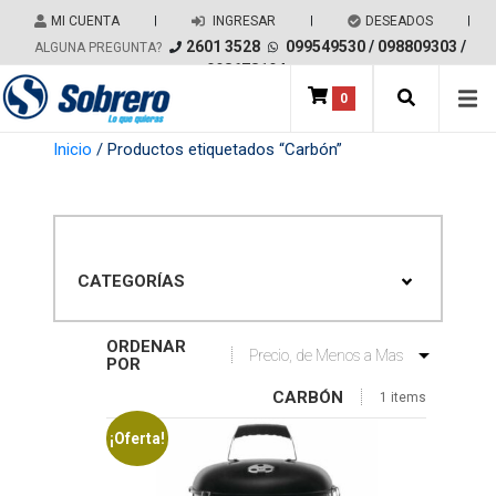
Salir del contenido
MI CUENTA
|
INGRESAR
|
DESEADOS
|
2601 3528
099549530
/
098809303
/
ALGUNA PREGUNTA?
098678194
0
Main Navigation
Inicio
/ Productos etiquetados “Carbón”
CATEGORÍAS
ORDENAR
POR
CARBÓN
1 items
¡Oferta!