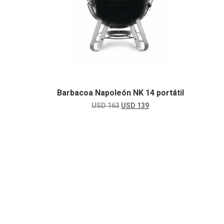
Barbacoa Napoleón NK 14 portátil
USD
163
EL
USD
139
EL
PRECIO
PRECIO
ORIGINAL
ACTUAL
ERA:
ES:
USD
USD
163.
139.