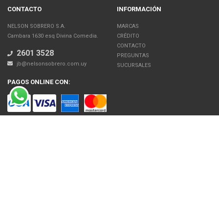
CONTACTO
INFORMACIÓN
NELSON SOBRERO S.A.
MARCAS
Cambara 1630 esq Divina Comedia.
CRÉDITO
CONTACTO
2601 3528
PREGUNTAS
jb@nelsonsobrero.com.uy
SUCURSALES
PAGOS ONLINE CON:
SOBRE NOSOTROS
Venta en línea de Electrodomésticos, Tecnología, Artículos para el Hogar,
Motos, Bicicletas, Fitness, Gimnasio
El uso de este sitio web implica la aceptación de los Términos y Condiciones
y de las Políticas de Privacidad de Nelson Sobrero S.A. Las fotos son a modo
ilustrativo. La venta de cualquiera de los productos publicados está sujeta a la
verificación de stock.
Precios con impuestos incluidos.