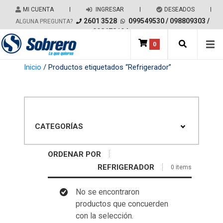
Salir del contenido
MI CUENTA
|
INGRESAR
|
DESEADOS
|
2601 3528
099549530
/
098809303
/
ALGUNA PREGUNTA?
098678194
0
Main Navigation
Inicio
/ Productos etiquetados “Refrigerador”
CATEGORÍAS
ORDENAR POR
REFRIGERADOR
0 items
No se encontraron
productos que concuerden
con la selección.