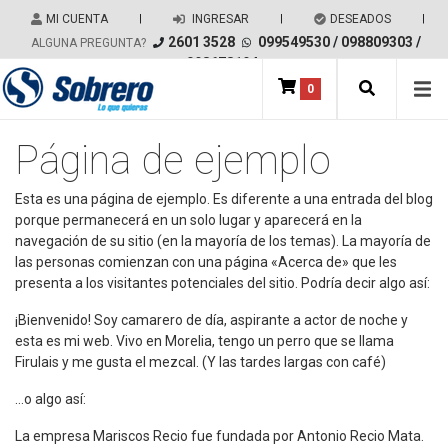
Salir del contenido
MI CUENTA
|
INGRESAR
|
DESEADOS
|
2601 3528
099549530
/
098809303
/
ALGUNA PREGUNTA?
098678194
0
Main Navigation
Página de ejemplo
Esta es una página de ejemplo. Es diferente a una entrada del blog
porque permanecerá en un solo lugar y aparecerá en la
navegación de su sitio (en la mayoría de los temas). La mayoría de
las personas comienzan con una página «Acerca de» que les
presenta a los visitantes potenciales del sitio. Podría decir algo así:
¡Bienvenido! Soy camarero de día, aspirante a actor de noche y
esta es mi web. Vivo en Morelia, tengo un perro que se llama
Firulais y me gusta el mezcal. (Y las tardes largas con café)
…o algo así:
La empresa Mariscos Recio fue fundada por Antonio Recio Mata.