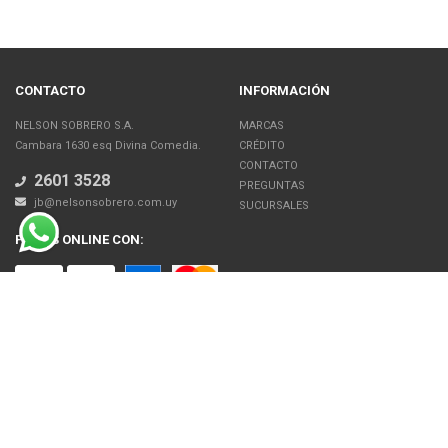
CONTACTO
INFORMACIÓN
NELSON SOBRERO S.A.
MARCAS
Cambara 1630 esq Divina Comedia.
CRÉDITO
CONTACTO
2601 3528
PREGUNTAS
jb@nelsonsobrero.com.uy
SUCURSALES
PAGOS ONLINE CON:
SOBRE NOSOTROS
Venta en línea de Electrodomésticos, Tecnología, Artículos para el Hogar,
Motos, Bicicletas, Fitness, Gimnasio
El uso de este sitio web implica la aceptación de los Términos y Condiciones
y de las Políticas de Privacidad de Nelson Sobrero S.A. Las fotos son a modo