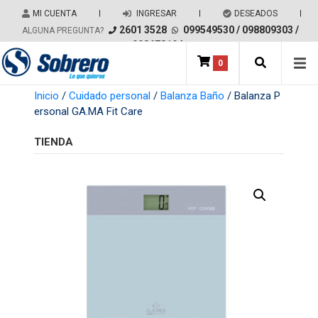
Salir del contenido
MI CUENTA
|
INGRESAR
|
DESEADOS
|
2601 3528
099549530
/
098809303
/
ALGUNA PREGUNTA?
098678194
0
Main Navigation
Inicio
/
Cuidado personal
/
Balanza Baño
/ Balanza P
ersonal GA.MA Fit Care
TIENDA