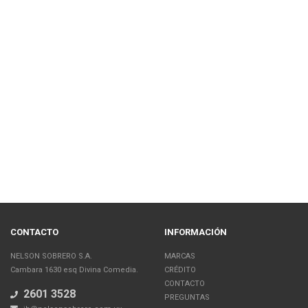
CONTACTO
INFORMACIÓN
NELSON SOBRERO S.A.
MARCAS
Cambara 1630 esq Divina Comedia.
CRÉDITO
CONTACTO
2601 3528
PREGUNTAS