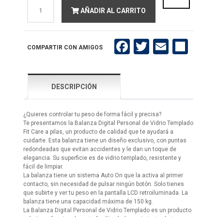
Balanza
AÑADIR AL CARRITO
Personal
GA.MA
Fit
Care
cantidad
Facebook
Twitter
Email
Compartir
COMPARTIR CON AMIGOS
DESCRIPCIÓN
¿Quieres controlar tu peso de forma fácil y precisa?
Te presentamos la Balanza Digital Personal de Vidrio Templado
Fit Care a pilas, un producto de calidad que te ayudará a
cuidarte. Esta balanza tiene un diseño exclusivo, con puntas
redondeadas que evitan accidentes y le dan un toque de
elegancia. Su superficie es de vidrio templado, resistente y
fácil de limpiar.
La balanza tiene un sistema Auto On que la activa al primer
contacto, sin necesidad de pulsar ningún botón. Solo tienes
que subirte y ver tu peso en la pantalla LCD retroiluminada. La
balanza tiene una capacidad máxima de 150 kg.
La Balanza Digital Personal de Vidrio Templado es un producto