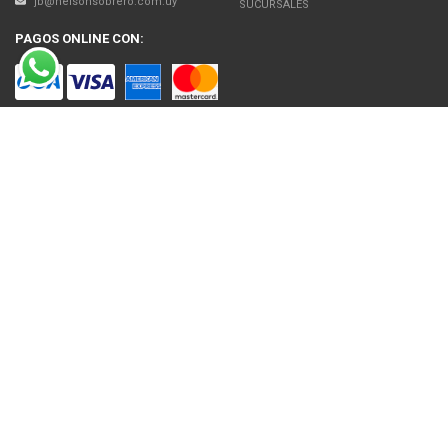
jb@nelsonsobrero.com.uy
SUCURSALES
PAGOS ONLINE CON:
SOBRE NOSOTROS
Venta en línea de Electrodomésticos, Tecnología, Artículos para el Hogar,
Motos, Bicicletas, Fitness, Gimnasio
El uso de este sitio web implica la aceptación de los Términos y Condiciones
y de las Políticas de Privacidad de Nelson Sobrero S.A. Las fotos son a modo
ilustrativo. La venta de cualquiera de los productos publicados está sujeta a la
verificación de stock.
Precios con impuestos incluidos.
© 2026 Nelson Sobrero S.A
NEWSLETTER