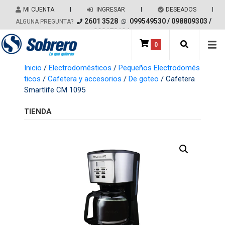
Salir del contenido
MI CUENTA
|
INGRESAR
|
DESEADOS
|
2601 3528
099549530
/
098809303
/
ALGUNA PREGUNTA?
098678194
0
Main Navigation
Inicio
/
Electrodomésticos
/
Pequeños Electrodomés
ticos
/
Cafetera y accesorios
/
De goteo
/ Cafetera
Smartlife CM 1095
TIENDA