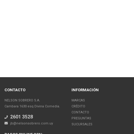
CONTACTO
INFORMACIÓN
NELSON SOBRERO S.A.
MARCAS
Cambara 1630 esq Divina Comedia.
CRÉDITO
CONTACTO
2601 3528
PREGUNTAS
jb@nelsonsobrero.com.uy
SUCURSALES