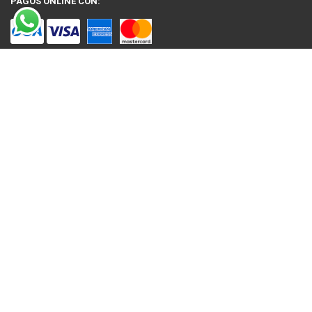
PAGOS ONLINE CON:
SOBRE NOSOTROS
Venta en línea de Electrodomésticos, Tecnología, Artículos para el Hogar,
Motos, Bicicletas, Fitness, Gimnasio
El uso de este sitio web implica la aceptación de los Términos y Condiciones
y de las Políticas de Privacidad de Nelson Sobrero S.A. Las fotos son a modo
ilustrativo. La venta de cualquiera de los productos publicados está sujeta a la
verificación de stock.
Precios con impuestos incluidos.
© 2026 Nelson Sobrero S.A
NEWSLETTER