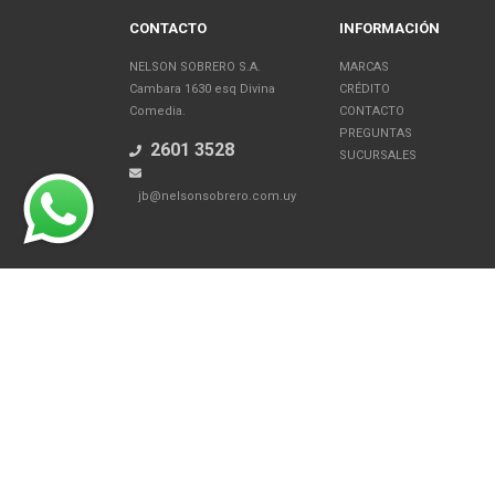
CONTACTO
INFORMACIÓN
NELSON SOBRERO S.A.
MARCAS
Cambara 1630 esq Divina
CRÉDITO
Comedia.
CONTACTO
PREGUNTAS
2601 3528
SUCURSALES
jb@nelsonsobrero.com.uy