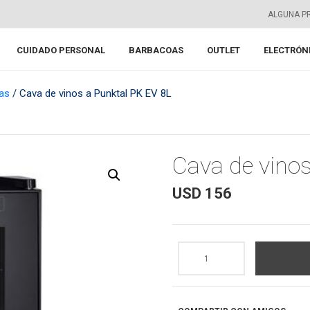
ALGUNA P
CUIDADO PERSONAL
BARBACOAS
OUTLET
ELECTRÓN
as
/ Cava de vinos a Punktal PK EV 8L
Cava de vinos
USD
156
Cava
de
vinos
a
Punktal
PK