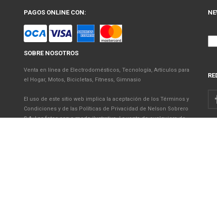
PAGOS ONLINE CON:
NE
SOBRE NOSOTROS
Venta en línea de Electrodomésticos, Tecnología, Artículos para
RE
el Hogar, Motos, Bicicletas, Fitness, Gimnasio
El uso de este sitio web implica la aceptación de los Términos y
Condiciones y de las Políticas de Privacidad de Nelson Sobrero
S.A. Las fotos son a modo ilustrativo. La venta de cualquiera de
los productos publicados está sujeta a la verificación de stock.
Precios con impuestos incluidos.
© 2026 Nelson Sobrero S.A