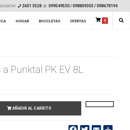
2601 3528
099549530
/
098809303
/
098678194
REGUNTA?
0
ICA
HOGAR
BICICLETAS
OFERTAS
 a Punktal PK EV 8L
AÑADIR AL CARRITO
Facebook
Twitter
Email
Compartir