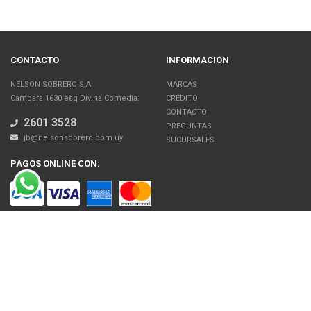
CONTACTO
INFORMACIÓN
NELSON SOBRERO S.A.
MARCAS
Cambara 1630 esq Divina Comedia.
CRÉDITO
CONTACTO
2601 3528
PREGUNTAS
jb@nelsonsobrero.com.uy
SUCURSALES
PAGOS ONLINE CON:
SOBRE NOSOTROS
Venta en línea de Electrodomésticos, Tecnología, Artículos para el Hogar,
Motos, Bicicletas, Fitness, Gimnasio
El uso de este sitio web implica la aceptación de los Términos y Condiciones
y de las Políticas de Privacidad de Nelson Sobrero S.A. Las fotos son a modo