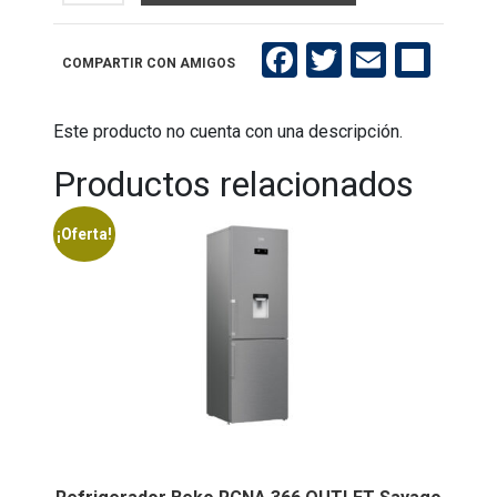
GM
15321
Outlet
Carrasco
Facebook
Twitter
Email
Compartir
COMPARTIR CON AMIGOS
cantidad
Este producto no cuenta con una descripción.
Productos relacionados
¡Oferta!