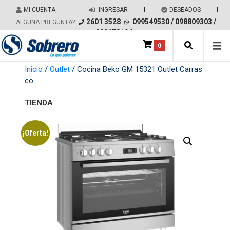
Salir del contenido
MI CUENTA
|
INGRESAR
|
DESEADOS
|
2601 3528
099549530
/
098809303
/
ALGUNA PREGUNTA?
098678194
0
Main Navigation
Inicio
/
Outlet
/ Cocina Beko GM 15321 Outlet Carras
co
TIENDA
¡Oferta!