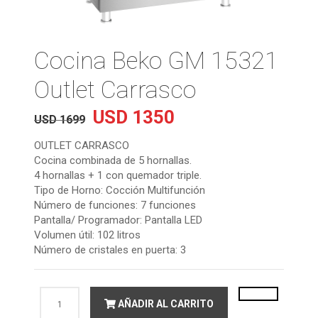
Cocina Beko GM 15321
Outlet Carrasco
USD
1350
El
El
USD
1699
precio
precio
original
actual
OUTLET CARRASCO
era:
es:
Cocina combinada de 5 hornallas.
USD
USD
4 hornallas + 1 con quemador triple.
1699.
1350.
Tipo de Horno: Cocción Multifunción
Número de funciones: 7 funciones
Pantalla/ Programador: Pantalla LED
Volumen útil: 102 litros
Número de cristales en puerta: 3
Cocina
AÑADIR AL CARRITO
Beko