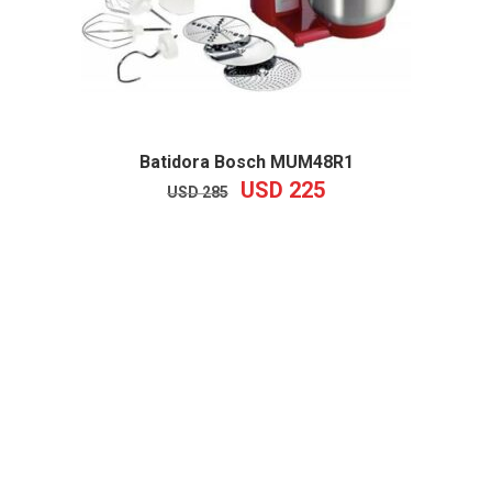
Batidora Bosch MUM48R1
USD
225
EL
EL
USD
285
PRECIO
PRECIO
ORIGINAL
ACTUAL
ERA:
ES:
USD
USD
285.
225.