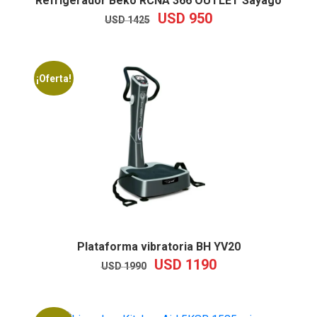
Refrigerador Beko RCNA 366 OUTLET Sayago
USD
950
EL
EL
USD
1425
PRECIO
PRECIO
ORIGINAL
ACTUAL
ERA:
ES:
USD
USD
¡Oferta!
1425.
950.
Plataforma vibratoria BH YV20
USD
1190
EL
EL
USD
1990
PRECIO
PRECIO
ORIGINAL
ACTUAL
ERA:
ES:
USD
USD