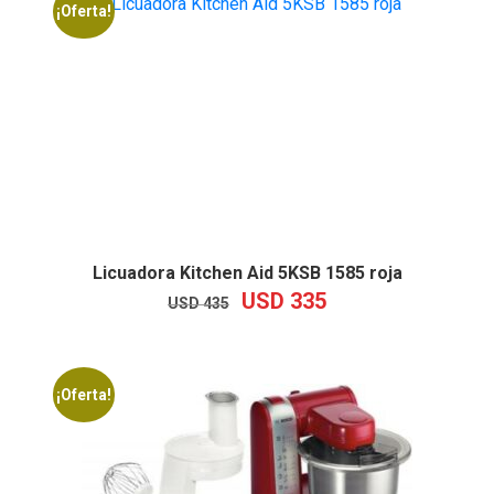
¡Oferta!
1990.
1190.
Licuadora Kitchen Aid 5KSB 1585 roja
USD
335
EL
EL
USD
435
PRECIO
PRECIO
ORIGINAL
ACTUAL
ERA:
ES:
USD
USD
¡Oferta!
435.
335.