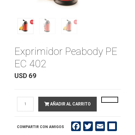
Exprimidor Peabody PE
EC 402
USD
69
Exprimidor
AÑADIR AL CARRITO
Peabody
PE
EC
402
cantidad
Facebook
Twitter
Email
Compartir
COMPARTIR CON AMIGOS