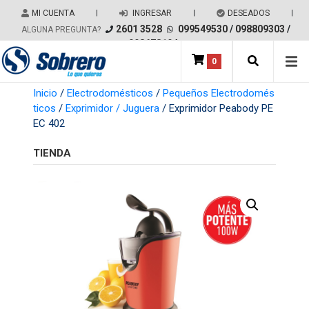
Salir del contenido
MI CUENTA
|
INGRESAR
|
DESEADOS
|
2601 3528
099549530
/
098809303
/
ALGUNA PREGUNTA?
098678194
0
Main Navigation
Inicio
/
Electrodomésticos
/
Pequeños Electrodomés
ticos
/
Exprimidor / Juguera
/ Exprimidor Peabody PE
EC 402
TIENDA