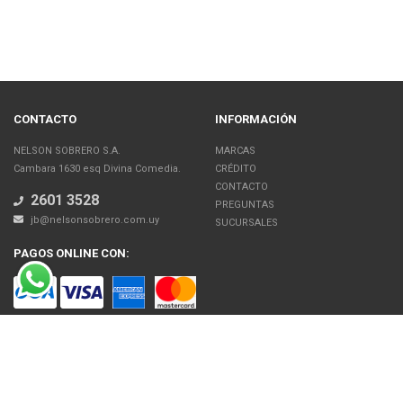
CONTACTO
INFORMACIÓN
NELSON SOBRERO S.A.
MARCAS
Cambara 1630 esq Divina Comedia.
CRÉDITO
CONTACTO
2601 3528
PREGUNTAS
jb@nelsonsobrero.com.uy
SUCURSALES
PAGOS ONLINE CON:
SOBRE NOSOTROS
Venta en línea de Electrodomésticos, Tecnología, Artículos para el Hogar,
Motos, Bicicletas, Fitness, Gimnasio