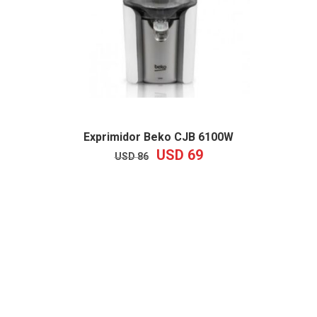
Exprimidor Beko CJB 6100W
USD
69
EL
EL
USD
86
PRECIO
PRECIO
ORIGINAL
ACTUAL
ERA:
ES:
USD
USD
86.
69.