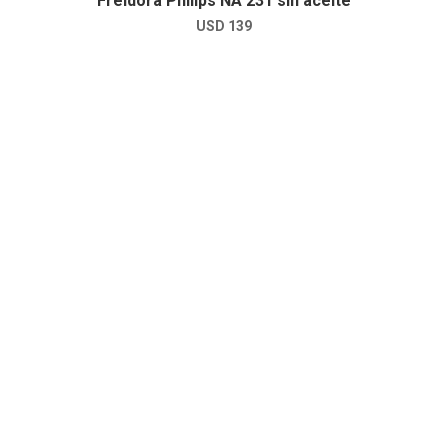
Freidora Philips NA 231 sin aceite
USD
139