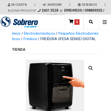
Salir del contenido
MI CUENTA
|
INGRESAR
|
DESEADOS
|
2601 3528
099549530
/
098809303
/
ALGUNA PREGUNTA?
098678194
0
Main Navigation
Inicio
/
Electrodomésticos
/
Pequeños Electrodomés
ticos
/
Freidora
/ FREIDORA UFESA SENSEI DIGITAL
TIENDA