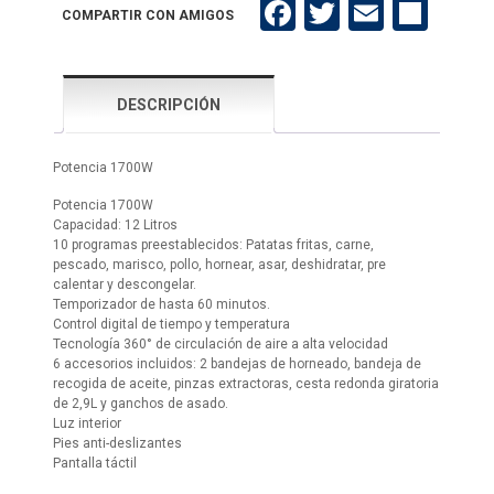
Facebook
Twitter
Email
Compartir
COMPARTIR CON AMIGOS
DESCRIPCIÓN
Potencia 1700W
Potencia 1700W
Capacidad: 12 Litros
10 programas preestablecidos: Patatas fritas, carne,
pescado, marisco, pollo, hornear, asar, deshidratar, pre
calentar y descongelar.
Temporizador de hasta 60 minutos.
Control digital de tiempo y temperatura
Tecnología 360° de circulación de aire a alta velocidad
6 accesorios incluidos: 2 bandejas de horneado, bandeja de
recogida de aceite, pinzas extractoras, cesta redonda giratoria
de 2,9L y ganchos de asado.
Luz interior
Pies anti-deslizantes
Pantalla táctil