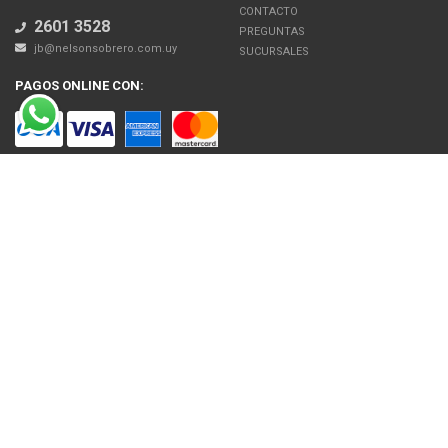
CONTACTO
2601 3528
PREGUNTAS
jb@nelsonsobrero.com.uy
SUCURSALES
PAGOS ONLINE CON:
SOBRE NOSOTROS
Venta en línea de Electrodomésticos, Tecnología, Artículos para el Hogar,
Motos, Bicicletas, Fitness, Gimnasio
El uso de este sitio web implica la aceptación de los Términos y Condiciones
y de las Políticas de Privacidad de Nelson Sobrero S.A. Las fotos son a modo
ilustrativo. La venta de cualquiera de los productos publicados está sujeta a la
verificación de stock.
Precios con impuestos incluidos.
© 2026 Nelson Sobrero S.A