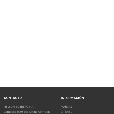
CONTACTO
INFORMACIÓN
NELSON SOBRERO S.A.
MARCAS
Cambara 1630 esq Divina Comedia.
CRÉDITO