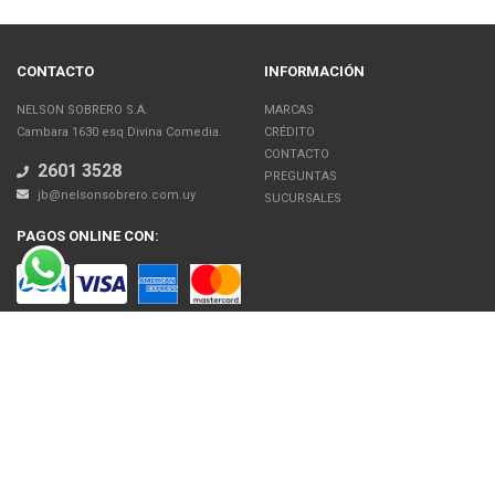
CONTACTO
INFORMACIÓN
NELSON SOBRERO S.A.
MARCAS
Cambara 1630 esq Divina Comedia.
CRÉDITO
CONTACTO
2601 3528
PREGUNTAS
jb@nelsonsobrero.com.uy
SUCURSALES
PAGOS ONLINE CON:
SOBRE NOSOTROS
Venta en línea de Electrodomésticos, Tecnología, Artículos para el Hogar,
Motos, Bicicletas, Fitness, Gimnasio
El uso de este sitio web implica la aceptación de los Términos y Condiciones
y de las Políticas de Privacidad de Nelson Sobrero S.A. Las fotos son a modo
ilustrativo. La venta de cualquiera de los productos publicados está sujeta a la