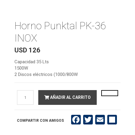
Horno Punktal PK-36
INOX
USD
126
Capacidad 35 Lts
1500W
2 Discos eléctricos (1000/800W
Horno
AÑADIR AL CARRITO
Punktal
PK-
36
INOX
cantidad
Facebook
Twitter
Email
Compartir
COMPARTIR CON AMIGOS