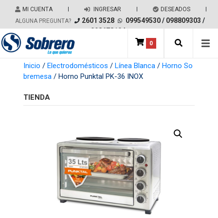
Salir del contenido
MI CUENTA
|
INGRESAR
|
DESEADOS
|
2601 3528
099549530
/
098809303
/
ALGUNA PREGUNTA?
098678194
0
Main Navigation
Inicio
/
Electrodomésticos
/
Línea Blanca
/
Horno So
bremesa
/ Horno Punktal PK-36 INOX
TIENDA