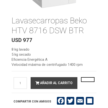
Lavasecarropas Beko
HTV 8716 DSW BTR
USD
977
8 kg lavado
5 kg secado
Eficiencia Energética A
Velocidad máxima de centrifugado 1400 rpm
Lavasecarropas
AÑADIR AL CARRITO
Beko
HTV
8716
DSW
BTR
Facebook
Twitter
Email
Compartir
COMPARTIR CON AMIGOS
cantidad