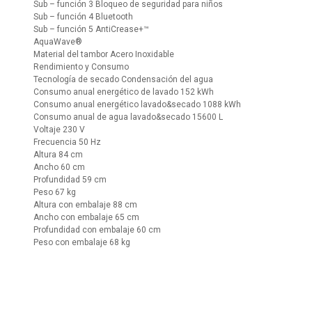
Sub – función 3 Bloqueo de seguridad para niños
Sub – función 4 Bluetooth
Sub – función 5 AntiCrease+™
AquaWave®
Material del tambor Acero Inoxidable
Rendimiento y Consumo
Tecnología de secado Condensación del agua
Consumo anual energético de lavado 152 kWh
Consumo anual energético lavado&secado 1088 kWh
Consumo anual de agua lavado&secado 15600 L
Voltaje 230 V
Frecuencia 50 Hz
Altura 84 cm
Ancho 60 cm
Profundidad 59 cm
Peso 67 kg
Altura con embalaje 88 cm
Ancho con embalaje 65 cm
Profundidad con embalaje 60 cm
Peso con embalaje 68 kg