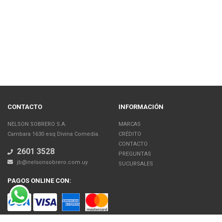
CONTACTO
INFORMACIÓN
NELSON SOBRERO S.A.
MARCAS
Cambara 1630 esq Divina Comedia.
CRÉDITO
CONTACTO
2601 3528
PREGUNTAS
jb@nelsonsobrero.com.uy
SUCURSALES
PAGOS ONLINE CON: