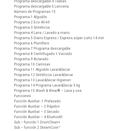
Programa descargable 4 Toallas
Programa descargable 5 Lencería
Número de Programas 15
Programa 1 Algodón
Programa 2 Eco 40-60
Programa 3 Sintéticos
Programa 4 Lana / Lavado a mano
Programa 5 Diario Express / Express súper corto 14 min
Programa 6 Plumífero
Programa 7 Programa descargable
Programa 8 Centrifugado + Vaciado
Programa 9 Aclarado
Programa 10 Camisas
Programa 11 Algodón Lavar&Secar
Programa 12 Sintéticos Lavar&Secar
Programa 13 Lavar&Secar Higiene+
Programa 14 Programa Lavar&Secar 5 kg
Programa 15 Wash & Wear® – Lava y usa
Funciones
Función Auxiliar -1 Prelavado
Función Auxiliar – 2 Rápido+
Función Auxiliar – 3 Secado
Función Auxiliar – 4 Bluetooth
Sub – función 1 DrumClean+
Sub – función 2 SteamCure™