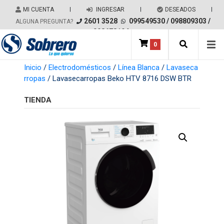
Salir del contenido
MI CUENTA
|
INGRESAR
|
DESEADOS
|
2601 3528
099549530
/
098809303
/
ALGUNA PREGUNTA?
098678194
0
Main Navigation
Inicio
/
Electrodomésticos
/
Línea Blanca
/
Lavaseca
rropas
/ Lavasecarropas Beko HTV 8716 DSW BTR
TIENDA