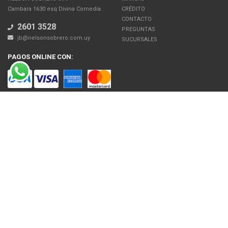
Cambara 1630 esq Divina Comedia.
CRÉDITO
CONTACTO
2601 3528
PREGUNTAS
jb@nelsonsobrero.com.uy
SUCURSALES
PAGOS ONLINE CON:
SOBRE NOSOTROS
Venta en línea de Electrodomésticos, Tecnología, Artículos para el Hogar,
Motos, Bicicletas, Fitness, Gimnasio
El uso de este sitio web implica la aceptación de los Términos y Condiciones
y de las Políticas de Privacidad de Nelson Sobrero S.A. Las fotos son a modo
ilustrativo. La venta de cualquiera de los productos publicados está sujeta a la
verificación de stock.
Precios con impuestos incluidos.
© 2026 Nelson Sobrero S.A