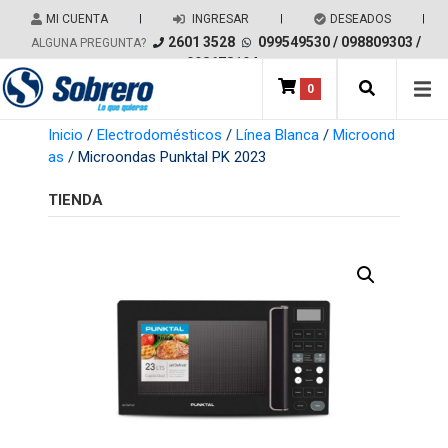
Salir del contenido
MI CUENTA
|
INGRESAR
|
DESEADOS
|
2601 3528
099549530
/
098809303
/
ALGUNA PREGUNTA?
098678194
0
Main Navigation
Inicio
/
Electrodomésticos
/
Línea Blanca
/
Microond
as
/ Microondas Punktal PK 2023
TIENDA