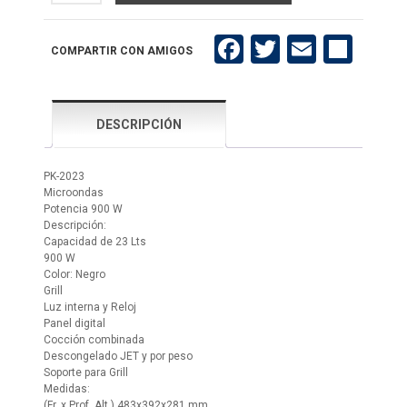
2023
cantidad
Facebook
Twitter
Email
Compartir
COMPARTIR CON AMIGOS
DESCRIPCIÓN
PK-2023
Microondas
Potencia 900 W
Descripción:
Capacidad de 23 Lts
900 W
Color: Negro
Grill
Luz interna y Reloj
Panel digital
Cocción combinada
Descongelado JET y por peso
Soporte para Grill
Medidas:
(Fr. x Prof. Alt.) 483x392x281 mm