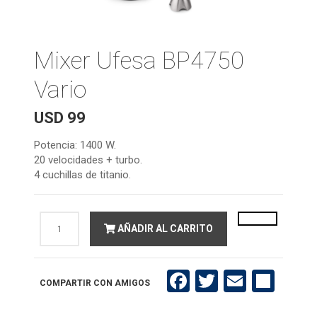
Mixer Ufesa BP4750
Vario
USD
99
Potencia: 1400 W.
20 velocidades + turbo.
4 cuchillas de titanio.
Mixer
AÑADIR AL CARRITO
Ufesa
BP4750
Vario
cantidad
Facebook
Twitter
Email
Compartir
COMPARTIR CON AMIGOS