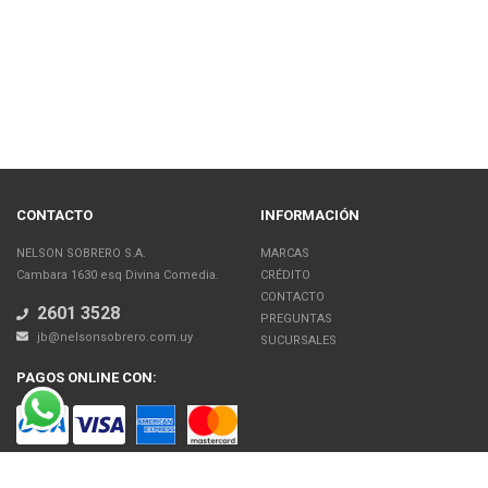
CONTACTO
INFORMACIÓN
NELSON SOBRERO S.A.
MARCAS
Cambara 1630 esq Divina Comedia.
CRÉDITO
CONTACTO
2601 3528
PREGUNTAS
jb@nelsonsobrero.com.uy
SUCURSALES
PAGOS ONLINE CON:
SOBRE NOSOTROS