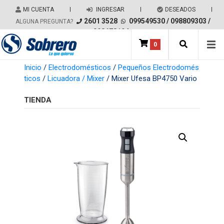
Salir del contenido
MI CUENTA
|
INGRESAR
|
DESEADOS
|
2601 3528
099549530
/
098809303
/
ALGUNA PREGUNTA?
098678194
0
Main Navigation
Inicio
/
Electrodomésticos
/
Pequeños Electrodomés
ticos
/
Licuadora / Mixer
/ Mixer Ufesa BP4750 Vario
TIENDA