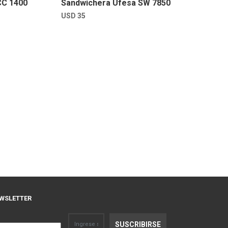
CC 1400
Sandwichera Ufesa SW 7850
USD
35
WSLETTER