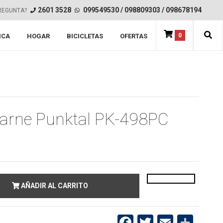
2601 3528
099549530
/
098809303
/
098678194
REGUNTA?
0
ICA
HOGAR
BICICLETAS
OFERTAS
carne Punktal PK-498PC
AÑADIR AL CARRITO
Facebook
Twitter
Email
Compartir