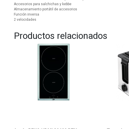
Accesorios para salchichas y kebbe
Almacenamiento portátil de accesorios
Función inversa
2 velocidades
Productos relacionados