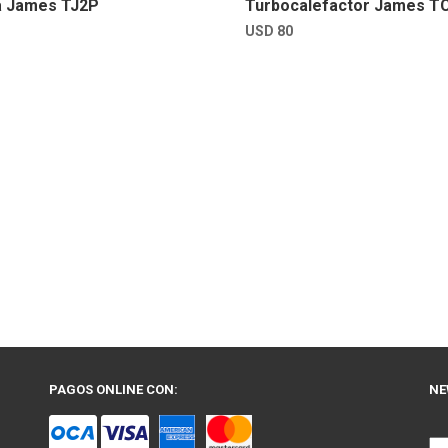
a James TJ2P
Turbocalefactor James T
USD
80
PAGOS ONLINE CON:
NE