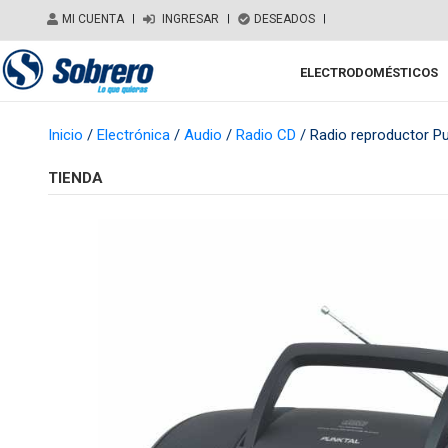
Salir del contenido
MI CUENTA
|
INGRESAR
|
DESEADOS
|
ELECTRODOMÉSTICOS
Main Navigation
Inicio
/
Electrónica
/
Audio
/
Radio CD
/ Radio reproductor P
TIENDA