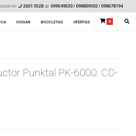
2601 3528
099549530
/
098809303
/
098678194
REGUNTA?
0
ICA
HOGAR
BICICLETAS
OFERTAS
uctor Punktal PK-6000. CD-