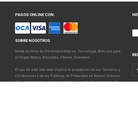
PAGOS ONLINE CON:
NE
SOBRE NOSOTROS
Venta en línea de Electrodomésticos, Tecnología, Artículos para
RE
el Hogar, Motos, Bicicletas, Fitness, Gimnasio
El uso de este sitio web implica la aceptación de los Términos y
Condiciones y de las Políticas de Privacidad de Nelson Sobrero
S.A. Las fotos son a modo ilustrativo. La venta de cualquiera de
los productos publicados está sujeta a la verificación de stock.
Precios con impuestos incluidos.
© 2026 Nelson Sobrero S.A