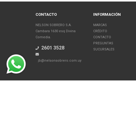
CONTACTO
INFORMACIÓN
NELSON SOBRERO S.A.
MARCAS
Cambara 1630 esq Divina
CRÉDITO
Comedia.
CONTACTO
PREGUNTAS
2601 3528
SUCURSALES
jb@nelsonsobrero.com.uy