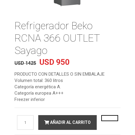
Refrigerador Beko
RCNA 366 OUTLET
Sayago
USD
950
El
El
USD
1425
precio
precio
original
actual
PRODUCTO CON DETALLES O SIN EMBALAJE
era:
es:
Volumen total: 360 litros
USD
USD
Categoría energética A.
1425.
950.
Categoría europea A+++
Freezer inferior
Refrigerador
AÑADIR AL CARRITO
Beko
RCNA
366