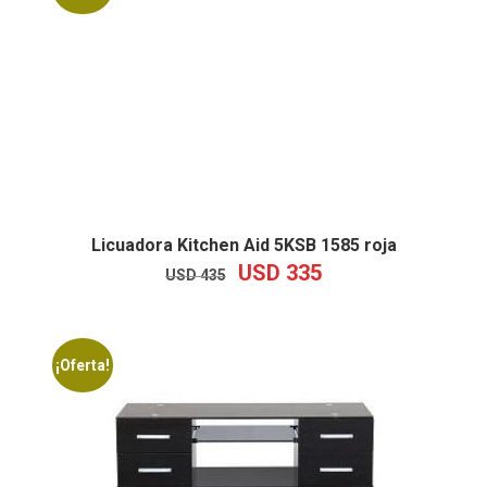
Licuadora Kitchen Aid 5KSB 1585 roja
USD
335
EL
EL
USD
435
PRECIO
PRECIO
ORIGINAL
ACTUAL
ERA:
ES:
USD
USD
¡Oferta!
435.
335.