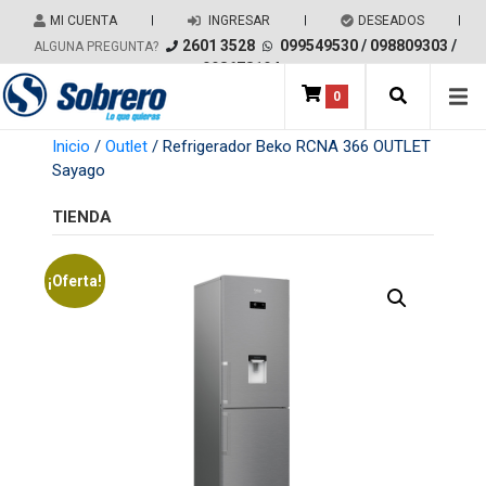
Salir del contenido
MI CUENTA
|
INGRESAR
|
DESEADOS
|
2601 3528
099549530
/
098809303
/
ALGUNA PREGUNTA?
098678194
0
Main Navigation
Inicio
/
Outlet
/ Refrigerador Beko RCNA 366 OUTLET
Sayago
TIENDA
¡Oferta!