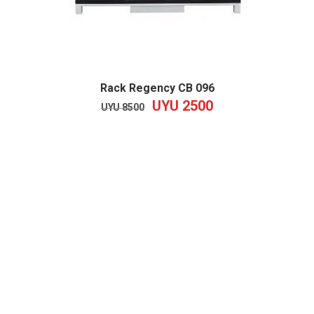
Rack Regency CB 096
UYU
2500
EL
EL
UYU
8500
PRECIO
PRECIO
ORIGINAL
ACTUAL
ERA:
ES:
UYU
UYU
8500.
2500.