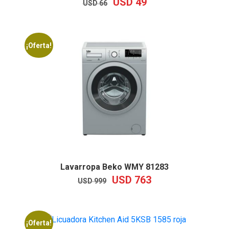
USD
49
EL
EL
USD
66
PRECIO
PRECIO
ORIGINAL
ACTUAL
ERA:
ES:
USD
USD
¡Oferta!
66.
49.
Lavarropa Beko WMY 81283
USD
763
EL
EL
USD
999
PRECIO
PRECIO
ORIGINAL
ACTUAL
ERA:
ES:
USD
USD
¡Oferta!
999.
763.