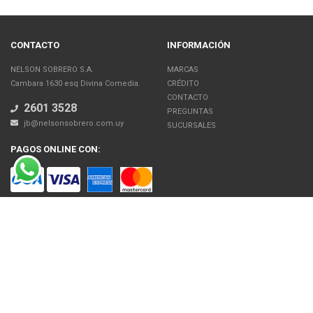
CONTACTO
INFORMACIÓN
NELSON SOBRERO S.A.
MARCAS
Cambara 1630 esq Divina Comedia.
CRÉDITO
CONTACTO
2601 3528
PREGUNTAS
jb@nelsonsobrero.com.uy
SUCURSALES
PAGOS ONLINE CON:
SOBRE NOSOTROS
Venta en línea de Electrodomésticos, Tecnología, Artículos para el Hogar,
Motos, Bicicletas, Fitness, Gimnasio
El uso de este sitio web implica la aceptación de los Términos y Condiciones
y de las Políticas de Privacidad de Nelson Sobrero S.A. Las fotos son a modo
ilustrativo. La venta de cualquiera de los productos publicados está sujeta a la