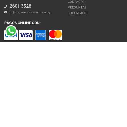
CONTACTO
2601 3528
PREGUNTAS
jb@nelsonsobrero.com.uy
SUCURSALES
PAGOS ONLINE CON:
SOBRE NOSOTROS
Venta en línea de Electrodomésticos, Tecnología, Artículos para el Hogar,
Motos, Bicicletas, Fitness, Gimnasio
El uso de este sitio web implica la aceptación de los Términos y Condiciones
y de las Políticas de Privacidad de Nelson Sobrero S.A. Las fotos son a modo
ilustrativo. La venta de cualquiera de los productos publicados está sujeta a la
verificación de stock.
Precios con impuestos incluidos.
© 2026 Nelson Sobrero S.A