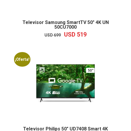
Televisor Samsung SmartTV 50″ 4K UN
50CU7000
USD
519
EL
EL
USD
699
PRECIO
PRECIO
ORIGINAL
ACTUAL
ERA:
ES:
USD
USD
¡Oferta!
699.
519.
Televisor Philips 50″ UD7408 Smart 4K