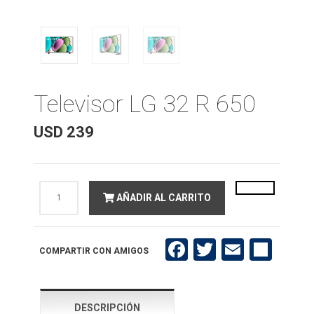
Televisor LG 32 R 650
USD
239
Televisor
AÑADIR AL CARRITO
LG
32
R
650
cantidad
Facebook
Twitter
Email
Compartir
COMPARTIR CON AMIGOS
DESCRIPCIÓN