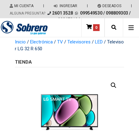
Salir del contenido
MI CUENTA
|
INGRESAR
|
DESEADOS
|
2601 3528
099549530
/
098809303
/
ALGUNA PREGUNTA?
098678194
0
Main Navigation
Inicio
/
Electrónica
/
TV
/
Televisores
/
LED
/ Televiso
r LG 32 R 650
TIENDA