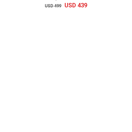
USD
439
EL
EL
USD
499
PRECIO
PRECIO
ORIGINAL
ACTUAL
ERA:
ES:
USD
USD
499.
439.