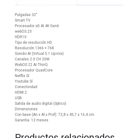
Pulgadas 32″
Smart TV
Procesador α5 AI 4K Gen6
webOS 23
HDR10
Tipo de resolución HD
Resolución 1366 × 768
Sonido AI (Virtual 5.1 Up-mix)
Canales 2.0 CH 20W
WebOS 22 AI ThinQ
Procesador QuadCore
Netflix Sí
Youtube Sí
Conectividad
HDMI 2
USB
Salida de audio digital (óptico)
Dimensiones
Con base (An x Al x Prof): 72,8 x 45,7 x 16,4 cm
Garantía: 12 meses
Productos relacionados