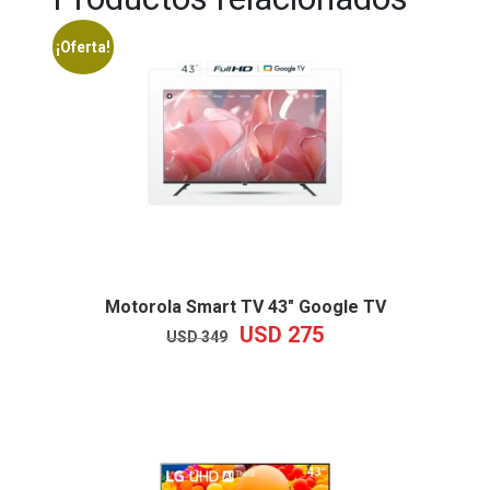
¡Oferta!
Motorola Smart TV 43″ Google TV
USD
275
EL
EL
USD
349
PRECIO
PRECIO
ORIGINAL
ACTUAL
ERA:
ES:
USD
USD
349.
275.