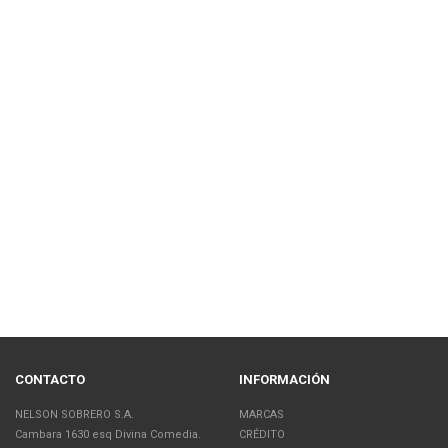
CONTACTO
INFORMACIÓN
NELSON SOBRERO S.A.
MARCAS
Cambara 1630 esq Divina Comedia.
CRÉDITO