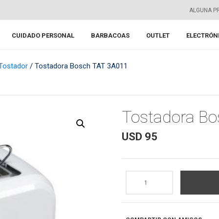
ALGUNA P
CUIDADO PERSONAL
BARBACOAS
OUTLET
ELECTRÓN
Tostador
/ Tostadora Bosch TAT 3A011
Tostadora B
USD
95
Tostadora
Bosch
TAT
3A011
cantidad