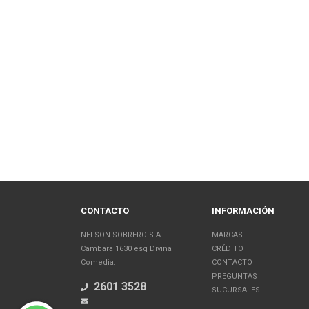
CONTACTO
INFORMACIÓN
NELSON SOBRERO S.A.
MARCAS
Cambara 1630 esq Divina
CRÉDITO
Comedia.
CONTACTO
PREGUNTAS
2601 3528
SUCURSALES