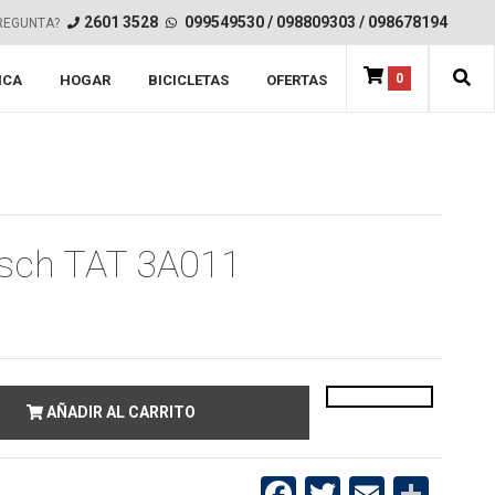
2601 3528
099549530
/
098809303
/
098678194
REGUNTA?
0
ICA
HOGAR
BICICLETAS
OFERTAS
osch TAT 3A011
AÑADIR AL CARRITO
Facebook
Twitter
Email
Compartir