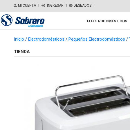
Salir del contenido
MI CUENTA
|
INGRESAR
|
DESEADOS
|
ELECTRODOMÉSTICOS
Main Navigation
Inicio
/
Electrodomésticos
/
Pequeños Electrodomésticos
/
TIENDA