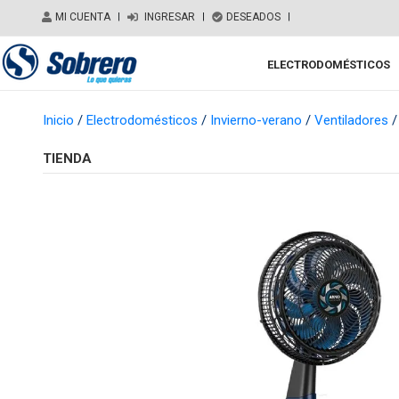
Salir del contenido
MI CUENTA
|
INGRESAR
|
DESEADOS
|
ELECTRODOMÉSTICOS
Main Navigation
Inicio
/
Electrodomésticos
/
Invierno-verano
/
Ventiladores
/
TIENDA