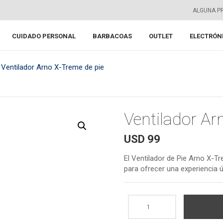
ALGUNA P
CUIDADO PERSONAL
BARBACOAS
OUTLET
ELECTRÓN
 Ventilador Arno X-Treme de pie
Ventilador Ar
USD
99
El Ventilador de Pie Arno X-
para ofrecer una experiencia ú
Ventilador
Arno
X-