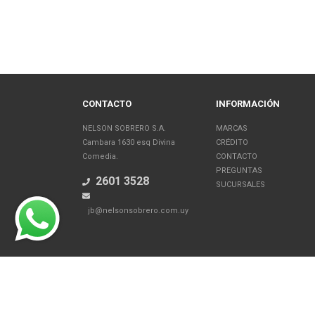
CONTACTO
INFORMACIÓN
NELSON SOBRERO S.A.
MARCAS
Cambara 1630 esq Divina
CRÉDITO
Comedia.
CONTACTO
PREGUNTAS
2601 3528
SUCURSALES
jb@nelsonsobrero.com.uy