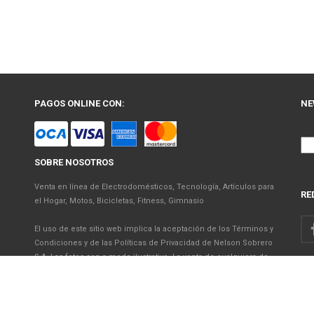
PAGOS ONLINE CON:
NE
SOBRE NOSOTROS
Venta en línea de Electrodomésticos, Tecnología, Artículos para
RE
el Hogar, Motos, Bicicletas, Fitness, Gimnasio
El uso de este sitio web implica la aceptación de los Términos y
Condiciones y de las Políticas de Privacidad de Nelson Sobrero
S.A. Las fotos son a modo ilustrativo. La venta de cualquiera de
los productos publicados está sujeta a la verificación de stock.
Precios con impuestos incluidos.