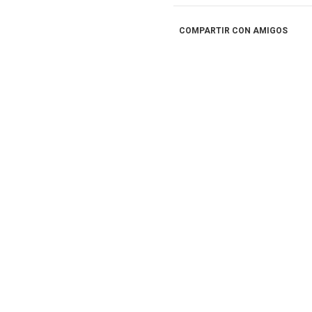
Treme
de
pie
COMPARTIR CON AMIGOS
cantidad