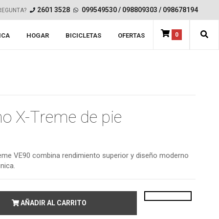
2601 3528
099549530
/
098809303
/
098678194
REGUNTA?
0
ICA
HOGAR
BICICLETAS
OFERTAS
no X-Treme de pie
Treme VE90 combina rendimiento superior y diseño moderno
nica.
AÑADIR AL CARRITO