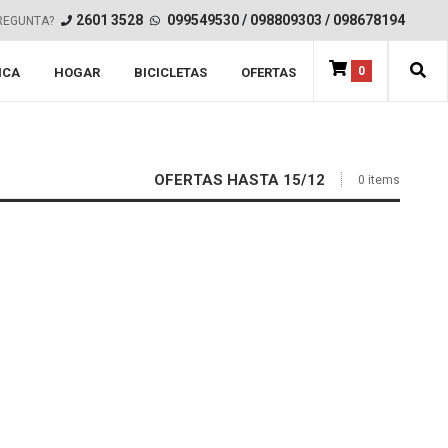
2601 3528
099549530
/
098809303
/
098678194
REGUNTA?
0
ICA
HOGAR
BICICLETAS
OFERTAS
OFERTAS HASTA 15/12
0 items