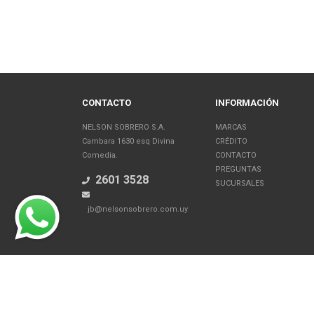
CONTACTO
INFORMACIÓN
NELSON SOBRERO S.A.
MARCAS
Cambara 1630 esq Divina
CRÉDITO
Comedia.
CONTACTO
PREGUNTAS
2601 3528
SUCURSALES
jb@nelsonsobrero.com.uy