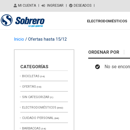
Salir del contenido
MI CUENTA
|
INGRESAR
|
DESEADOS
|
ELECTRODOMÉSTICOS
Main Navigation
Inicio
/ Ofertas hasta 15/12
ORDENAR POR
No se encont
CATEGORÍAS
BICICLETAS
(14)
OFERTAS
(10)
SIN CATEGORIZAR
(1)
ELECTRODOMÉSTICOS
(362)
CUIDADO PERSONAL
(64)
BARBACOAS
(14)