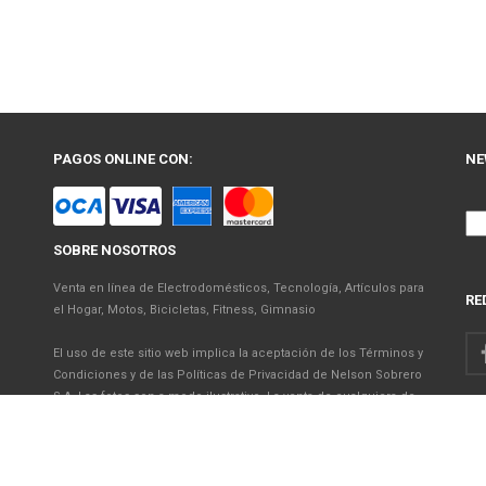
PAGOS ONLINE CON:
NE
SOBRE NOSOTROS
Venta en línea de Electrodomésticos, Tecnología, Artículos para
RE
el Hogar, Motos, Bicicletas, Fitness, Gimnasio
El uso de este sitio web implica la aceptación de los Términos y
Condiciones y de las Políticas de Privacidad de Nelson Sobrero
S.A. Las fotos son a modo ilustrativo. La venta de cualquiera de
los productos publicados está sujeta a la verificación de stock.
Precios con impuestos incluidos.