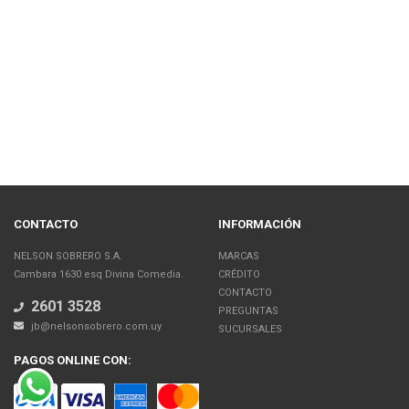
CONTACTO
INFORMACIÓN
NELSON SOBRERO S.A.
MARCAS
Cambara 1630 esq Divina Comedia.
CRÉDITO
CONTACTO
2601 3528
PREGUNTAS
jb@nelsonsobrero.com.uy
SUCURSALES
PAGOS ONLINE CON: