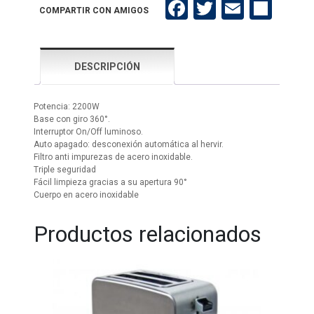
HA1798X
Facebook
Twitter
Email
Compartir
COMPARTIR CON AMIGOS
Ac.
Inox.
cantidad
DESCRIPCIÓN
Potencia: 2200W
Base con giro 360°.
Interruptor On/Off luminoso.
Auto apagado: desconexión automática al hervir.
Filtro anti impurezas de acero inoxidable.
Triple seguridad
Fácil limpieza gracias a su apertura 90°
Cuerpo en acero inoxidable
Productos relacionados