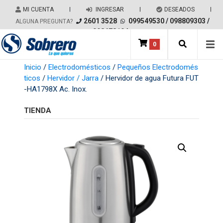
Salir del contenido
MI CUENTA
|
INGRESAR
|
DESEADOS
|
2601 3528
099549530
/
098809303
/
ALGUNA PREGUNTA?
098678194
0
Main Navigation
Inicio
/
Electrodomésticos
/
Pequeños Electrodomés
ticos
/
Hervidor / Jarra
/ Hervidor de agua Futura FUT
-HA1798X Ac. Inox.
TIENDA