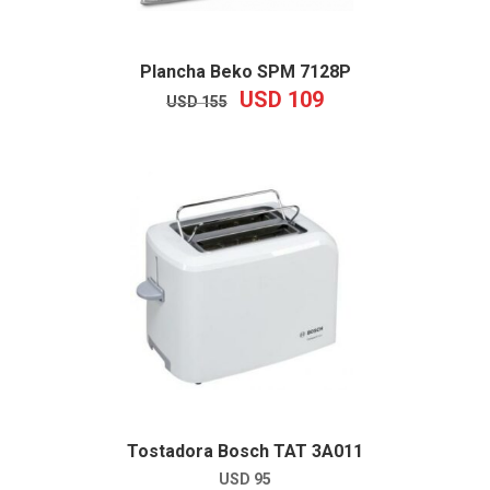
Plancha Beko SPM 7128P
USD
109
EL
EL
USD
155
PRECIO
PRECIO
ORIGINAL
ACTUAL
ERA:
ES:
USD
USD
155.
109.
Tostadora Bosch TAT 3A011
USD
95