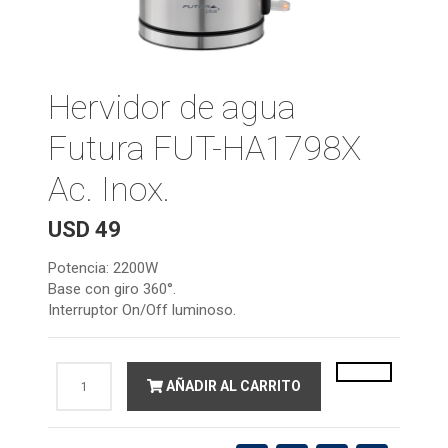
Hervidor de agua
Futura FUT-HA1798X
Ac. Inox.
USD
49
Potencia: 2200W
Base con giro 360°.
Interruptor On/Off luminoso.
Hervidor
AÑADIR AL CARRITO
de
agua
Futura
FUT-