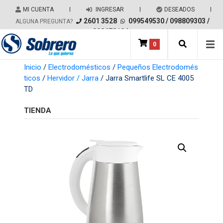
Salir del contenido
MI CUENTA
|
INGRESAR
|
DESEADOS
|
2601 3528
099549530
/
098809303
/
ALGUNA PREGUNTA?
098678194
0
Main Navigation
Inicio
/
Electrodomésticos
/
Pequeños Electrodomés
ticos
/
Hervidor / Jarra
/ Jarra Smartlife SL CE 4005
TD
TIENDA