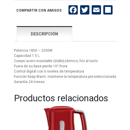
4005
TD
Facebook
Twitter
Email
Compartir
COMPARTIR CON AMIGOS
cantidad
DESCRIPCIÓN
Potencia 1850 – 2200W
Capacidad 1.5 L
Cuerpo acero inoxidable (doble),térmico, frío al tacto
Fuera de su base pierde 10°/hora
Control digital con 6 niveles de temperatura
Función Keep Warm: mantiene la temperatura pre-seleccionada
Garantía 24 meses
Productos relacionados