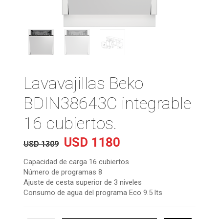
Lavavajillas Beko
BDIN38643C integrable
16 cubiertos.
USD
1180
El
El
USD
1309
precio
precio
original
actual
Capacidad de carga 16 cubiertos
era:
es:
Número de programas 8
USD
USD
Ajuste de cesta superior de 3 niveles
1309.
1180.
Consumo de agua del programa Eco 9.5 lts