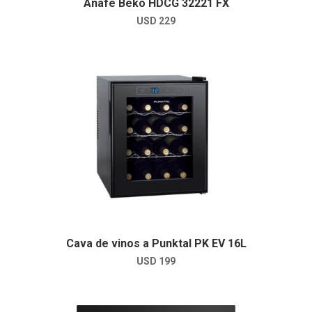
Anafe Beko HDCG 32221 FX
USD
229
Cava de vinos a Punktal PK EV 16L
USD
199