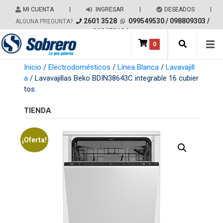
Salir del contenido
MI CUENTA
|
INGRESAR
|
DESEADOS
|
2601 3528
099549530
/
098809303
/
ALGUNA PREGUNTA?
098678194
0
Main Navigation
Inicio
/
Electrodomésticos
/
Línea Blanca
/
Lavavajill
a
/ Lavavajillas Beko BDIN38643C integrable 16 cubier
tos.
TIENDA
¡Oferta!