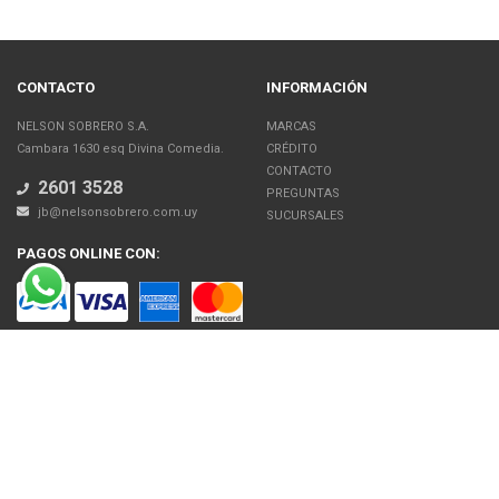
CONTACTO
INFORMACIÓN
NELSON SOBRERO S.A.
MARCAS
Cambara 1630 esq Divina Comedia.
CRÉDITO
CONTACTO
2601 3528
PREGUNTAS
jb@nelsonsobrero.com.uy
SUCURSALES
PAGOS ONLINE CON:
SOBRE NOSOTROS
Venta en línea de Electrodomésticos, Tecnología, Artículos para el Hogar,
Motos, Bicicletas, Fitness, Gimnasio
El uso de este sitio web implica la aceptación de los Términos y Condiciones
y de las Políticas de Privacidad de Nelson Sobrero S.A. Las fotos son a modo
ilustrativo. La venta de cualquiera de los productos publicados está sujeta a la