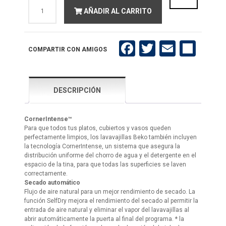
Lavavajillas
AÑADIR AL CARRITO
Beko
BDIN38643C
integrable
16
cubiertos.
Facebook
Twitter
Email
Compartir
COMPARTIR CON AMIGOS
cantidad
DESCRIPCIÓN
CornerIntense™
Para que todos tus platos, cubiertos y vasos queden
perfectamente limpios, los lavavajillas Beko también incluyen
la tecnología CornerIntense, un sistema que asegura la
distribución uniforme del chorro de agua y el detergente en el
espacio de la tina, para que todas las superficies se laven
correctamente.
Secado automático
Flujo de aire natural para un mejor rendimiento de secado. La
función SelfDry mejora el rendimiento del secado al permitir la
entrada de aire natural y eliminar el vapor del lavavajillas al
abrir automáticamente la puerta al final del programa. * la