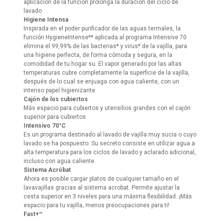
aplicación de la función prolonga la duración del ciclo de
lavado
Higiene Intensa
Inspirada en el poder purificador de las aguas termales, la
función HygieneIntense** aplicada al programa Intensive 70
elimina el 99,99% de las bacterias* y virus* de la vajilla, para
una higiene perfecta, de forma cómoda y segura, en la
comodidad de tu hogar su. El vapor generado por las altas
temperaturas cubre completamente la superficie de la vajilla,
después de lo cual se enjuaga con agua caliente, con un
intenso papel higienizante
Cajón de los cubiertos
Más espacio para cubiertos y utensilios grandes con el cajón
superior para cubiertos
Intensivo 70°C
Es un programa destinado al lavado de vajilla muy sucia o cuyo
lavado se ha pospuesto. Su secreto consiste en utilizar agua a
alta temperatura para los ciclos de lavado y aclarado adicional,
incluso con agua caliente.
Sistema Acróbat
Ahora es posible cargar platos de cualquier tamaño en el
lavavajillas gracias al sistema acrobat. Permite ajustar la
cesta superior en 3 niveles para una máxima flexibilidad. ¡Más
espacio para tu vajilla, menos preocupaciones para ti!
Fast+™