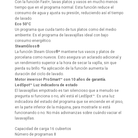
Con la función Fast+, lavas platos y vasos en mucho menos
tiempo que en el programa normal. Esta función reduce el
consumo de agua y ajusta su presión, reduciendo así el tiempo
de lavado.
Eco 50°C
Un programa que cuida tanto de tus platos como del medio
ambiente. Es el programa de lavavajillas ideal con bajo
consumo energético.
SteamGloss®
La función Steam Gloss®* mantiene tus vasos y platos de
porcelana como nuevos. Esto asegura un aclarado adicional y
un rendimiento superior a la hora de secar la vajilla, sin que
pierda su brillo. *la aplicación de la función aumenta la
duración del ciclo de lavado.
Motor inversor ProSmart™ con 10 años de garantía.
LedSpot™ Luz indicadora de estado
El lavavajillas empotrado es tan silencioso que a menudo se
pregunta si funciona o no, ahí está el LedSpot™. Es una luz
indicadora del estado del programa que se enciende en el piso,
en la parte inferior de la máquina, para mostrarle si está
funcionando o no. No más adivinanzas sobre cuándo vaciar el
lavavajillas.
Capacidad de carga 16 cubiertos
Número de programas 8