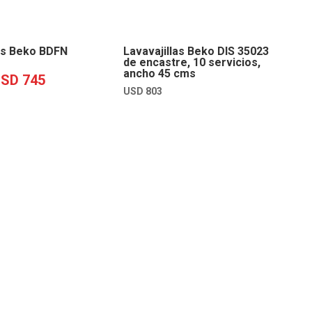
las Beko BDFN
Lavavajillas Beko DIS 35023
de encastre, 10 servicios,
ancho 45 cms
USD
745
EL
USD
803
CIO
PRECIO
GINAL
ACTUAL
:
ES:
D
USD
.
745.