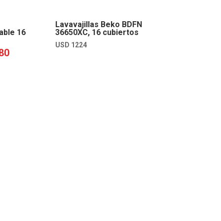
Lavavajillas Beko BDFN
able 16
36650XC, 16 cubiertos
USD
1224
80
EL
PRECIO
ACTUAL
ES:
USD
1180.