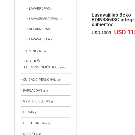
LAVARROPAS
(7)
Lavavajillas Beko
BDIN38643C integr
LAVASECARROPAS
(1)
cubiertos.
SECARROPAS
(7)
USD
11
EL
USD
1309
PRECIO
LAVAVAJILLA
(6)
ORIGINAL
ERA:
LIMPIEZA
(11)
USD
1309.
PEQUEÑOS
ELECTRODOMÉSTICOS
(182)
CUIDADO PERSONAL
(64)
BARBACOAS
(14)
GYM, BICICLETAS
(1)
HOGAR
(2)
ELECTRÓNICA
(37)
OUTLET
(24)