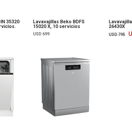
DIN 35320
Lavavajillas Beko BDFS
Lavavajil
vicios.
15020 X, 10 servicios
26430X
EL
USD
699
EL
USD
795
PRECIO
PRE
ACTUAL
ORI
ES:
ERA
USD
US
659.
795