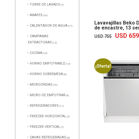
TORRE DE LAVADO
(1)
ANAFES
(16)
Lavavajillas Beko 
CALENTADOR DE AGUA
(17)
de encastre, 13 ser
USD
659
EL
USD
755
CAMPANAS
PRECIO
EXTRACTORAS
(12)
ORIGINAL
ERA:
COCINA
(15)
USD
755.
HORNO EMPOTRABLE
(12)
¡Oferta!
HORNO SOBREMESA
(3)
MICROONDAS
(16)
MICRO DE EMPOTRAR
(3)
REFRIGERADORES
(11)
FREEZER HORIZONTAL
(2)
FREEZER VERTICAL
(1)
CAVAS REFRIGERADAS
(4)