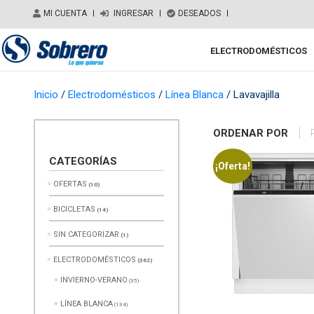
Salir del contenido
MI CUENTA
|
INGRESAR
|
DESEADOS
|
ELECTRODOMÉSTICOS
Main Navigation
Inicio
/
Electrodomésticos
/
Línea Blanca
/ Lavavajilla
ORDENAR POR
CATEGORÍAS
¡Oferta!
OFERTAS
(10)
BICICLETAS
(14)
SIN CATEGORIZAR
(1)
ELECTRODOMÉSTICOS
(362)
INVIERNO-VERANO
(35)
LÍNEA BLANCA
(134)