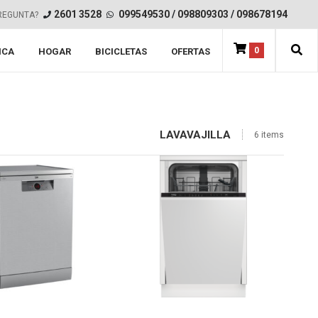
2601 3528
099549530
/
098809303
/
098678194
REGUNTA?
0
ICA
HOGAR
BICICLETAS
OFERTAS
LAVAVAJILLA
6 items