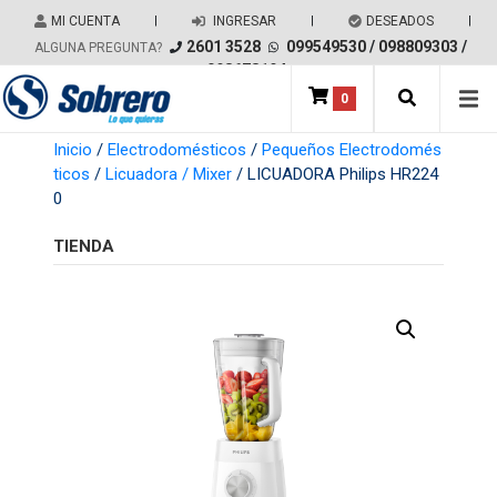
Salir del contenido
MI CUENTA
|
INGRESAR
|
DESEADOS
|
2601 3528
099549530
/
098809303
/
ALGUNA PREGUNTA?
098678194
0
Main Navigation
Inicio
/
Electrodomésticos
/
Pequeños Electrodomés
ticos
/
Licuadora / Mixer
/ LICUADORA Philips HR224
0
TIENDA