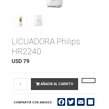
LICUADORA Philips
HR2240
USD
79
LICUADORA
AÑADIR AL CARRITO
Philips
HR2240
cantidad
Facebook
Twitter
Email
Compartir
COMPARTIR CON AMIGOS