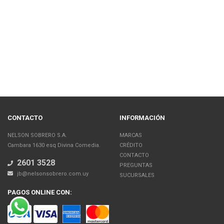
CONTACTO
INFORMACIÓN
NELSON SOBRERO S.A.
MARCAS
Cambara 1630 esq Divina Comedia.
CRÉDITO
CONTACTO
2601 3528
PREGUNTAS
jb@nelsonsobrero.com.uy
SUCURSALES
PAGOS ONLINE CON: