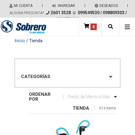
Salir del contenido
MI CUENTA
|
INGRESAR
|
DESEADOS
|
2601 3528
099549530
/
098809303
/
ALGUNA PREGUNTA?
098678194
0
Main Navigation
Inicio
/ Tienda
CATEGORÍAS
ORDENAR
POR
TIENDA
513 items