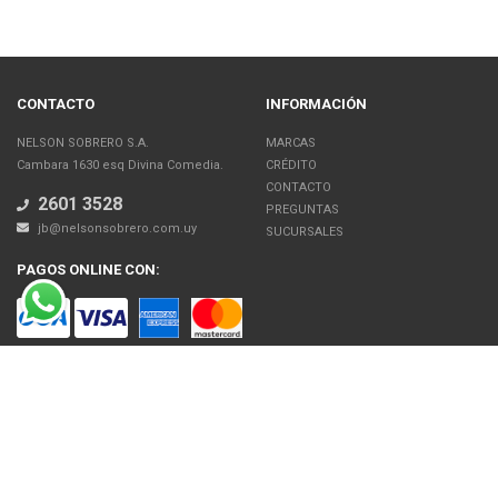
CONTACTO
INFORMACIÓN
NELSON SOBRERO S.A.
MARCAS
Cambara 1630 esq Divina Comedia.
CRÉDITO
CONTACTO
2601 3528
PREGUNTAS
jb@nelsonsobrero.com.uy
SUCURSALES
PAGOS ONLINE CON:
SOBRE NOSOTROS
Venta en línea de Electrodomésticos, Tecnología, Artículos para el Hogar,
Motos, Bicicletas, Fitness, Gimnasio
El uso de este sitio web implica la aceptación de los Términos y Condiciones
y de las Políticas de Privacidad de Nelson Sobrero S.A. Las fotos son a modo