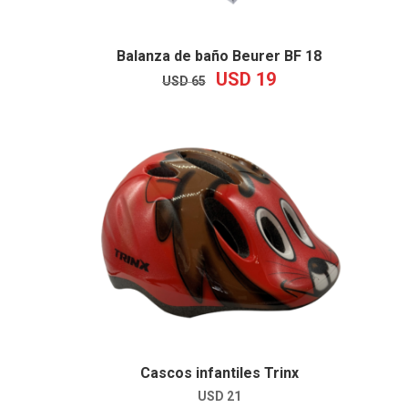
Balanza de baño Beurer BF 18
USD
19
EL
EL
USD
65
PRECIO
PRECIO
ORIGINAL
ACTUAL
ERA:
ES:
USD
USD
65.
19.
Cascos infantiles Trinx
USD
21