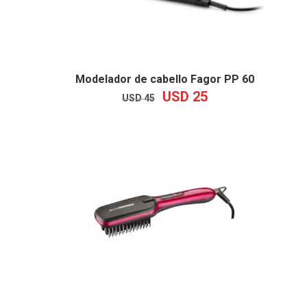
Modelador de cabello Fagor PP 60
USD
25
EL
EL
USD
45
PRECIO
PRECIO
ORIGINAL
ACTUAL
ERA:
ES:
USD
USD
45.
25.