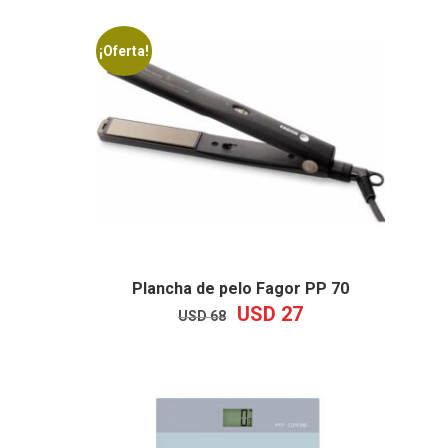
¡Oferta!
Plancha de pelo Fagor PP 70
USD
27
EL
EL
USD
68
PRECIO
PRECIO
ORIGINAL
ACTUAL
ERA:
ES:
USD
USD
68.
27.