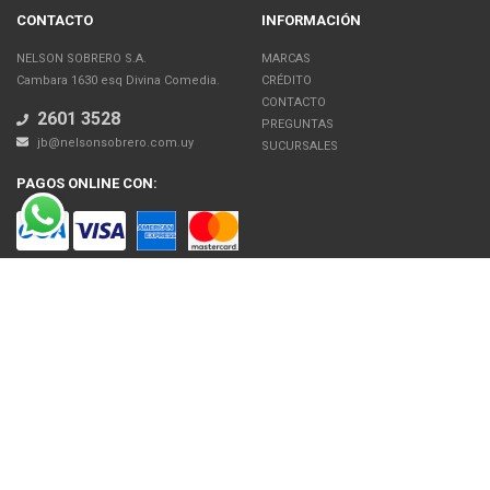
CONTACTO
INFORMACIÓN
NELSON SOBRERO S.A.
MARCAS
Cambara 1630 esq Divina Comedia.
CRÉDITO
CONTACTO
2601 3528
PREGUNTAS
jb@nelsonsobrero.com.uy
SUCURSALES
PAGOS ONLINE CON:
SOBRE NOSOTROS
Venta en línea de Electrodomésticos, Tecnología, Artículos para el Hogar,
Motos, Bicicletas, Fitness, Gimnasio
El uso de este sitio web implica la aceptación de los Términos y Condiciones
y de las Políticas de Privacidad de Nelson Sobrero S.A. Las fotos son a modo
ilustrativo. La venta de cualquiera de los productos publicados está sujeta a la
verificación de stock.
Precios con impuestos incluidos.