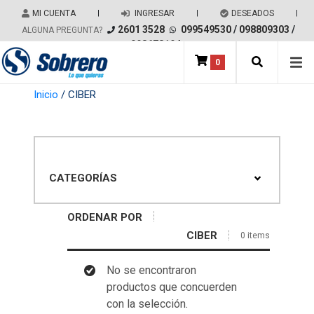
Salir del contenido
MI CUENTA
|
INGRESAR
|
DESEADOS
|
2601 3528
099549530
/
098809303
/
ALGUNA PREGUNTA?
098678194
0
Main Navigation
Inicio
/ CIBER
CATEGORÍAS
ORDENAR POR
CIBER
0 items
No se encontraron
productos que concuerden
con la selección.