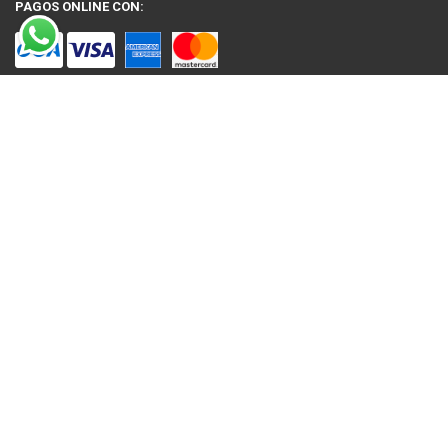
PAGOS ONLINE CON:
SOBRE NOSOTROS
Venta en línea de Electrodomésticos, Tecnología, Artículos para el Hogar,
Motos, Bicicletas, Fitness, Gimnasio
El uso de este sitio web implica la aceptación de los Términos y Condiciones
y de las Políticas de Privacidad de Nelson Sobrero S.A. Las fotos son a modo
ilustrativo. La venta de cualquiera de los productos publicados está sujeta a la
verificación de stock.
Precios con impuestos incluidos.
© 2026 Nelson Sobrero S.A
NEWSLETTER