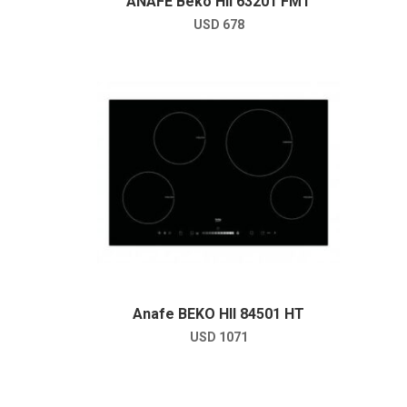
ANAFE Beko HII 63201 FMT
USD
678
Anafe BEKO HII 84501 HT
USD
1071