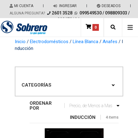
Salir del contenido
MI CUENTA
|
INGRESAR
|
DESEADOS
|
2601 3528
099549530
/
098809303
/
ALGUNA PREGUNTA?
098678194
0
Main Navigation
Inicio
/
Electrodomésticos
/
Línea Blanca
/
Anafes
/ I
nducción
CATEGORÍAS
ORDENAR
POR
INDUCCIÓN
4 items