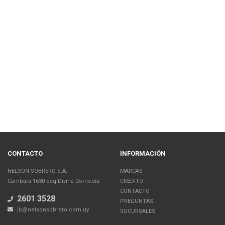
CONTACTO
INFORMACIÓN
NELSON SOBRERO S.A.
MARCAS
Cambara 1630 esq Divina Comedia.
CRÉDITO
CONTACTO
2601 3528
PREGUNTAS
jb@nelsonsobrero.com.uy
SUCURSALES