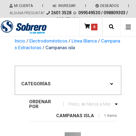
Salir del contenido
MI CUENTA
|
INGRESAR
|
DESEADOS
|
2601 3528
099549530
/
098809303
/
ALGUNA PREGUNTA?
098678194
0
Main Navigation
Inicio
/
Electrodomésticos
/
Línea Blanca
/
Campana
s Extractoras
/ Campanas isla
CATEGORÍAS
ORDENAR
POR
CAMPANAS ISLA
1 items