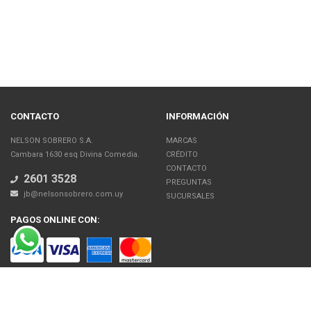
CONTACTO
INFORMACIÓN
NELSON SOBRERO S.A.
MARCAS
Cambara 1630 esq Divina Comedia.
CRÉDITO
CONTACTO
2601 3528
PREGUNTAS
jb@nelsonsobrero.com.uy
SUCURSALES
PAGOS ONLINE CON:
SOBRE NOSOTROS
Venta en línea de Electrodomésticos, Tecnología, Artículos para el Hogar,