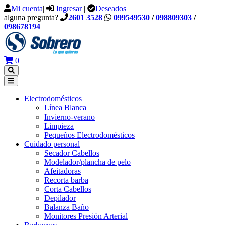
Mi cuenta
|
Ingresar
|
Deseados
|
alguna pregunta?
2601 3528
099549530
/
098809303
/
098678194
Salir
Main
del
Navigation
contenido
0
Electrodomésticos
Línea Blanca
Invierno-verano
Limpieza
Pequeños Electrodomésticos
Cuidado personal
Secador Cabellos
Modelador/plancha de pelo
Afeitadoras
Recorta barba
Corta Cabellos
Depilador
Balanza Baño
Monitores Presión Arterial