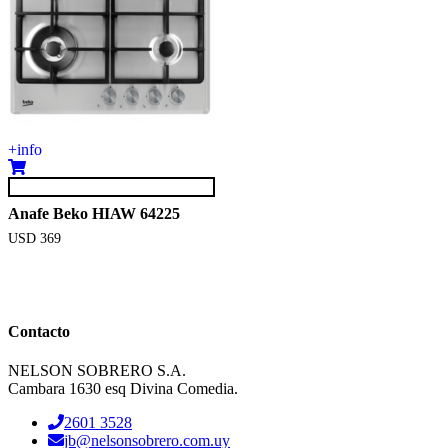
+info
Anafe Beko HIAW 64225
USD
369
Contacto
NELSON SOBRERO S.A.
Cambara 1630 esq Divina Comedia.
2601 3528
jb@nelsonsobrero.com.uy