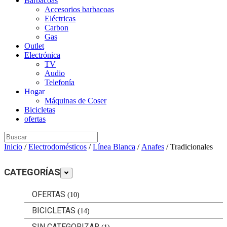
Barbacoas
Accesorios barbacoas
Eléctricas
Carbon
Gas
Outlet
Electrónica
TV
Audio
Telefonía
Hogar
Máquinas de Coser
Bicicletas
ofertas
Search
for:
Inicio
/
Electrodomésticos
/
Línea Blanca
/
Anafes
/ Tradicionales
CATEGORÍAS
OFERTAS
(10)
BICICLETAS
(14)
SIN CATEGORIZAR