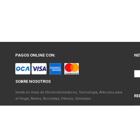
PAGOS ONLINE CON:
NE
SOBRE NOSOTROS
Venta en línea de Electrodomésticos, Tecnología, Artículos para
RE
el Hogar, Motos, Bicicletas, Fitness, Gimnasio
El uso de este sitio web implica la aceptación de los Términos y
Condiciones y de las Políticas de Privacidad de Nelson Sobrero
S.A. Las fotos son a modo ilustrativo. La venta de cualquiera de
los productos publicados está sujeta a la verificación de stock.