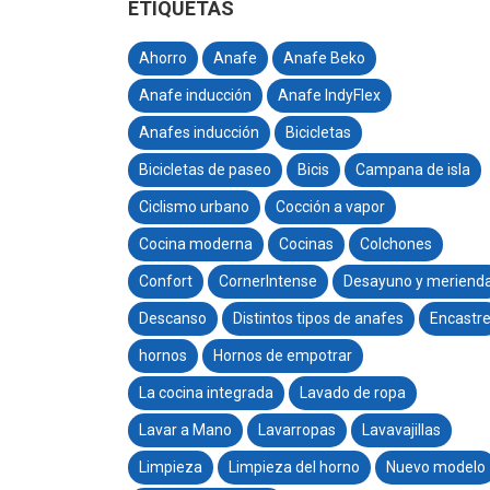
ETIQUETAS
Ahorro
Anafe
Anafe Beko
Anafe inducción
Anafe IndyFlex
Anafes inducción
Bicicletas
Bicicletas de paseo
Bicis
Campana de isla
Ciclismo urbano
Cocción a vapor
Cocina moderna
Cocinas
Colchones
Confort
CornerIntense
Desayuno y meriend
Descanso
Distintos tipos de anafes
Encastr
hornos
Hornos de empotrar
La cocina integrada
Lavado de ropa
Lavar a Mano
Lavarropas
Lavavajillas
Limpieza
Limpieza del horno
Nuevo modelo