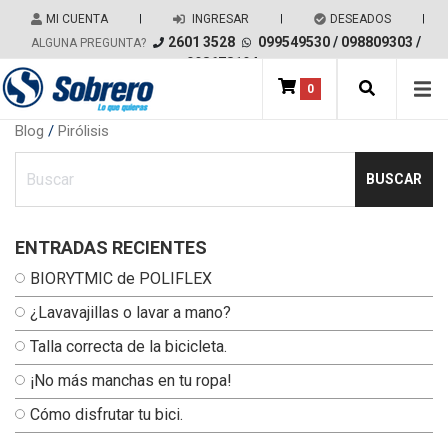
Salir del contenido
MI CUENTA
|
INGRESAR
|
DESEADOS
|
2601 3528
099549530
/
098809303
/
ALGUNA PREGUNTA?
098678194
0
Main Navigation
Blog
/
Pirólisis
Ingresa tu busqueda
ENTRADAS RECIENTES
BIORYTMIC de POLIFLEX
¿Lavavajillas o lavar a mano?
Talla correcta de la bicicleta.
¡No más manchas en tu ropa!
Cómo disfrutar tu bici.