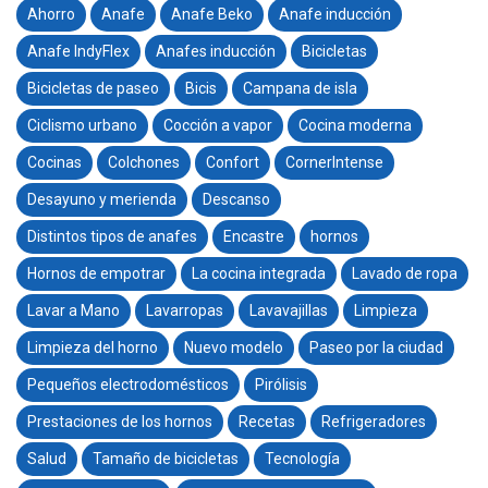
Ahorro
Anafe
Anafe Beko
Anafe inducción
Anafe IndyFlex
Anafes inducción
Bicicletas
Bicicletas de paseo
Bicis
Campana de isla
Ciclismo urbano
Cocción a vapor
Cocina moderna
Cocinas
Colchones
Confort
CornerIntense
Desayuno y merienda
Descanso
Distintos tipos de anafes
Encastre
hornos
Hornos de empotrar
La cocina integrada
Lavado de ropa
Lavar a Mano
Lavarropas
Lavavajillas
Limpieza
Limpieza del horno
Nuevo modelo
Paseo por la ciudad
Pequeños electrodomésticos
Pirólisis
Prestaciones de los hornos
Recetas
Refrigeradores
Salud
Tamaño de bicicletas
Tecnología