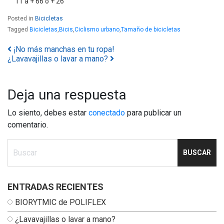
11 a + 66 o + 26″
Posted in
Bicicletas
Tagged
Bicicletas
,
Bicis
,
Ciclismo urbano
,
Tamaño de bicicletas
¡No más manchas en tu ropa!
Navegación por los posts
¿Lavavajillas o lavar a mano?
Deja una respuesta
Lo siento, debes estar
conectado
para publicar un
comentario.
Ingresa tu busqueda
ENTRADAS RECIENTES
BIORYTMIC de POLIFLEX
¿Lavavajillas o lavar a mano?