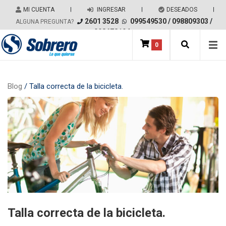
Salir del contenido
MI CUENTA
|
INGRESAR
|
DESEADOS
|
2601 3528
099549530
/
098809303
/
ALGUNA PREGUNTA?
098678194
0
Main Navigation
Blog
/ Talla correcta de la bicicleta.
Talla correcta de la bicicleta.