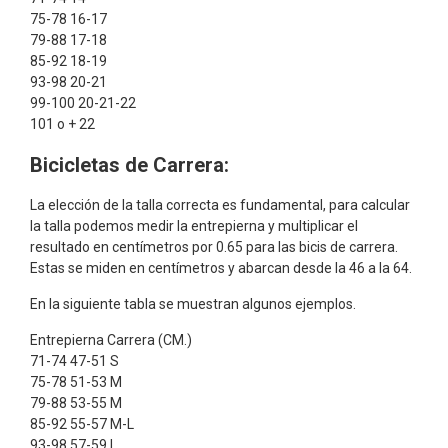
75-78 16-17
79-88 17-18
85-92 18-19
93-98 20-21
99-100 20-21-22
101 o + 22
Bicicletas de Carrera:
La elección de la talla correcta es fundamental, para calcular
la talla podemos medir la entrepierna y multiplicar el
resultado en centímetros por 0.65 para las bicis de carrera.
Estas se miden en centímetros y abarcan desde la 46 a la 64.
En la siguiente tabla se muestran algunos ejemplos.
Entrepierna Carrera (CM.)
71-74 47-51 S
75-78 51-53 M
79-88 53-55 M
85-92 55-57 M-L
93-98 57-59 L