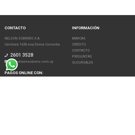
CONTACTO
INFORMACIÓN
NELSON SOBRERO S.A.
MARCAS
Cambara 1630 esq Divina Comedia.
CRÉDITO
CONTACTO
2601 3528
PREGUNTAS
jb@nelsonsobrero.com.uy
SUCURSALES
PAGOS ONLINE CON:
SOBRE NOSOTROS
Venta en línea de Electrodomésticos, Tecnología, Artículos para el Hogar,
Motos, Bicicletas, Fitness, Gimnasio
El uso de este sitio web implica la aceptación de los Términos y Condiciones
y de las Políticas de Privacidad de Nelson Sobrero S.A. Las fotos son a modo