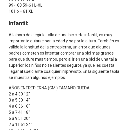
99-100 59-61 L-XL
101 o + 61 XL
Infantil:
A la hora de elegir la talla de una bicicleta infantil, es muy
importante guiarse por la edad y no por la altura. También es
válida la longitud de la entrepierna, un error que algunos
padres cometen es intentar comprar una bici mas grande
para que dure mas tiempo, pero al ir en una bici de una talla
superior, los niños no se sientes seguros ya que les cuesta
llegar al suelo ante cualquier imprevisto. En la siguiente tabla
se muestran algunos ejemplos.
AÑOS ENTREPIERNA (CM.) TAMAÑO RUEDA
2 a 4 30 12″
3 a 5 30 14″
4 a 6 36 16″
5 a 7 41 18″
6 a 9 51 20″
7 a 11 61 24″