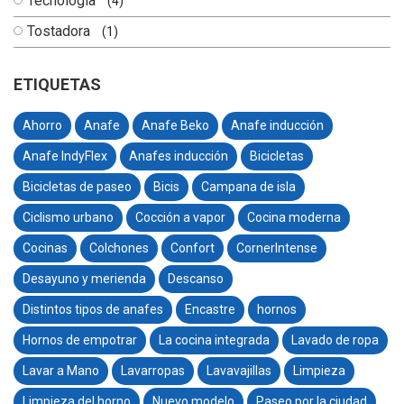
Tecnología
(4)
Tostadora
(1)
ETIQUETAS
Ahorro
Anafe
Anafe Beko
Anafe inducción
Anafe IndyFlex
Anafes inducción
Bicicletas
Bicicletas de paseo
Bicis
Campana de isla
Ciclismo urbano
Cocción a vapor
Cocina moderna
Cocinas
Colchones
Confort
CornerIntense
Desayuno y merienda
Descanso
Distintos tipos de anafes
Encastre
hornos
Hornos de empotrar
La cocina integrada
Lavado de ropa
Lavar a Mano
Lavarropas
Lavavajillas
Limpieza
Limpieza del horno
Nuevo modelo
Paseo por la ciudad