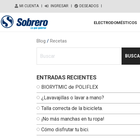
Salir del contenido
MI CUENTA
|
INGRESAR
|
DESEADOS
|
ELECTRODOMÉSTICOS
Main Navigation
Blog
/
Recetas
Ingresa tu busqueda
ENTRADAS RECIENTES
BIORYTMIC de POLIFLEX
¿Lavavajillas o lavar a mano?
Talla correcta de la bicicleta.
¡No más manchas en tu ropa!
Cómo disfrutar tu bici.