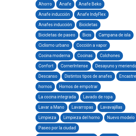
Ahorro
Anafe
Anafe Beko
Anafe inducción
Anafe IndyFlex
Anafes inducción
Bicicletas
Bicicletas de paseo
Bicis
Campana de isla
Ciclismo urbano
Cocción a vapor
Cocina moderna
Cocinas
Colchones
Confort
CornerIntense
Desayuno y meriend
Descanso
Distintos tipos de anafes
Encastr
hornos
Hornos de empotrar
La cocina integrada
Lavado de ropa
Lavar a Mano
Lavarropas
Lavavajillas
Limpieza
Limpieza del horno
Nuevo modelo
Paseo por la ciudad