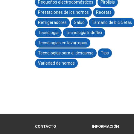
Pequeños electrodomésticos
Pirólisis
Prestaciones de los hornos
Recetas
Refrigeradores
Salud
Tamaño de bicicletas
Tecnología
Tecnología Indeflex
Tecnologías en lavarropas
Tecnologías para el descanso
Tips
Variedad de hornos
CONTACTO
INFORMACIÓN