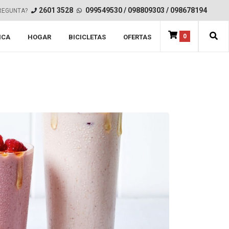
2601 3528
099549530
/
098809303
/
098678194
REGUNTA?
0
ICA
HOGAR
BICICLETAS
OFERTAS