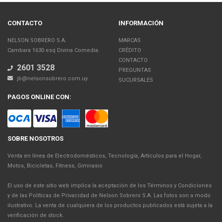
CONTACTO
INFORMACIÓN
NELSON SOBRERO S.A.
MARCAS
Cambara 1630 esq Divina Comedia.
CRÉDITO
CONTACTO
2601 3528
PREGUNTAS
jb@nelsonsobrero.com.uy
SUCURSALES
PAGOS ONLINE CON:
SOBRE NOSOTROS
Venta en línea de Electrodomésticos, Tecnología, Artículos para el Hogar,
Motos, Bicicletas, Fitness, Gimnasio
El uso de este sitio web implica la aceptación de los Términos y Condiciones
y de las Políticas de Privacidad de Nelson Sobrero S.A. Las fotos son a modo
ilustrativo. La venta de cualquiera de los productos publicados está sujeta a la
verificación de stock.