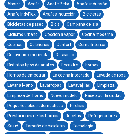
Ahorro
Anafe
Anafe Beko
Anafe inducción
Anafe IndyFlex
Anafes inducción
Bicicletas
Bicicletas de paseo
Bicis
Campana de isla
Ciclismo urbano
Cocción a vapor
Cocina moderna
Cocinas
Colchones
Confort
CornerIntense
Desayuno y merienda
Descanso
Distintos tipos de anafes
Encastre
hornos
Hornos de empotrar
La cocina integrada
Lavado de ropa
Lavar a Mano
Lavarropas
Lavavajillas
Limpieza
Limpieza del horno
Nuevo modelo
Paseo por la ciudad
Pequeños electrodomésticos
Pirólisis
Prestaciones de los hornos
Recetas
Refrigeradores
Salud
Tamaño de bicicletas
Tecnología