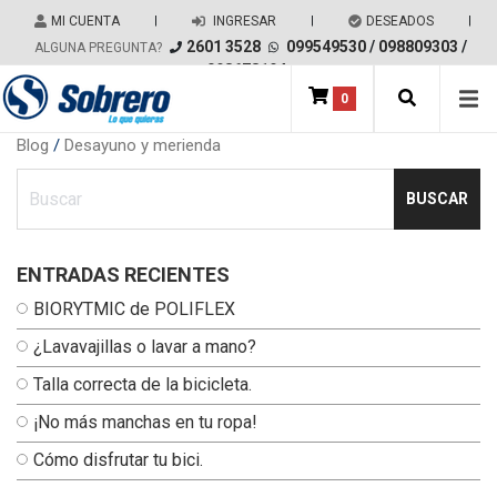
Salir del contenido
MI CUENTA
|
INGRESAR
|
DESEADOS
|
2601 3528
099549530
/
098809303
/
ALGUNA PREGUNTA?
098678194
0
Main Navigation
Blog
/
Desayuno y merienda
Ingresa tu busqueda
ENTRADAS RECIENTES
BIORYTMIC de POLIFLEX
¿Lavavajillas o lavar a mano?
Talla correcta de la bicicleta.
¡No más manchas en tu ropa!
Cómo disfrutar tu bici.