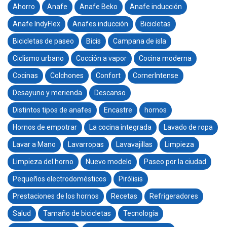
Ahorro
Anafe
Anafe Beko
Anafe inducción
Anafe IndyFlex
Anafes inducción
Bicicletas
Bicicletas de paseo
Bicis
Campana de isla
Ciclismo urbano
Cocción a vapor
Cocina moderna
Cocinas
Colchones
Confort
CornerIntense
Desayuno y merienda
Descanso
Distintos tipos de anafes
Encastre
hornos
Hornos de empotrar
La cocina integrada
Lavado de ropa
Lavar a Mano
Lavarropas
Lavavajillas
Limpieza
Limpieza del horno
Nuevo modelo
Paseo por la ciudad
Pequeños electrodomésticos
Pirólisis
Prestaciones de los hornos
Recetas
Refrigeradores
Salud
Tamaño de bicicletas
Tecnología