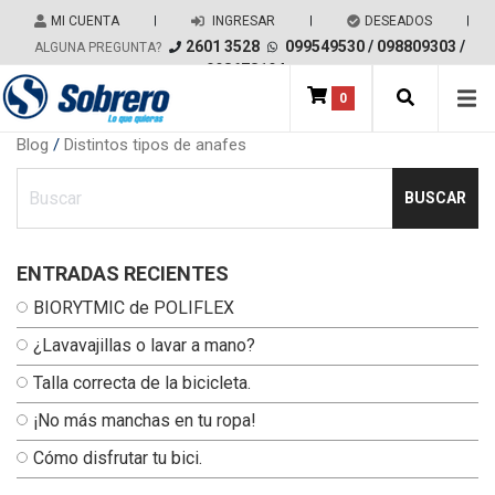
Salir del contenido
MI CUENTA
|
INGRESAR
|
DESEADOS
|
2601 3528
099549530
/
098809303
/
ALGUNA PREGUNTA?
098678194
0
Main Navigation
Blog
/
Distintos tipos de anafes
Ingresa tu busqueda
ENTRADAS RECIENTES
BIORYTMIC de POLIFLEX
¿Lavavajillas o lavar a mano?
Talla correcta de la bicicleta.
¡No más manchas en tu ropa!
Cómo disfrutar tu bici.