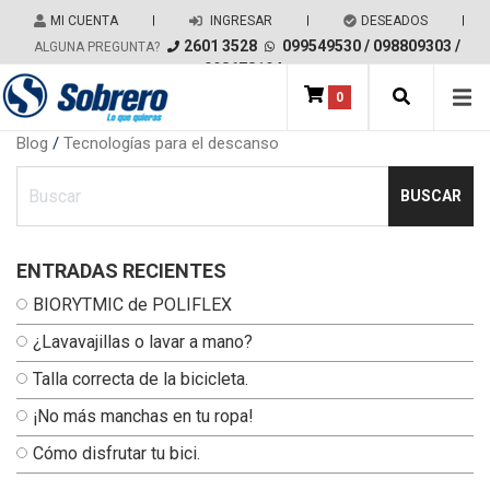
Salir del contenido
MI CUENTA
|
INGRESAR
|
DESEADOS
|
2601 3528
099549530
/
098809303
/
ALGUNA PREGUNTA?
098678194
0
Main Navigation
Blog
/
Tecnologías para el descanso
Ingresa tu busqueda
ENTRADAS RECIENTES
BIORYTMIC de POLIFLEX
¿Lavavajillas o lavar a mano?
Talla correcta de la bicicleta.
¡No más manchas en tu ropa!
Cómo disfrutar tu bici.