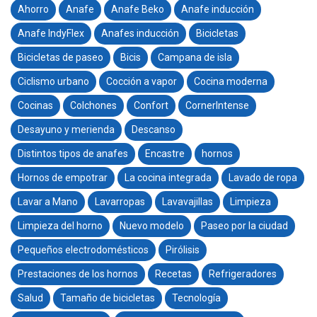
Ahorro
Anafe
Anafe Beko
Anafe inducción
Anafe IndyFlex
Anafes inducción
Bicicletas
Bicicletas de paseo
Bicis
Campana de isla
Ciclismo urbano
Cocción a vapor
Cocina moderna
Cocinas
Colchones
Confort
CornerIntense
Desayuno y merienda
Descanso
Distintos tipos de anafes
Encastre
hornos
Hornos de empotrar
La cocina integrada
Lavado de ropa
Lavar a Mano
Lavarropas
Lavavajillas
Limpieza
Limpieza del horno
Nuevo modelo
Paseo por la ciudad
Pequeños electrodomésticos
Pirólisis
Prestaciones de los hornos
Recetas
Refrigeradores
Salud
Tamaño de bicicletas
Tecnología