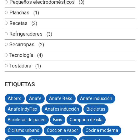
Pequeños electrodomésticos
(3)
Planchas
(1)
Recetas
(3)
Refrigeradores
(3)
Secarropas
(2)
Tecnología
(4)
Tostadora
(1)
ETIQUETAS
Ahorro
Anafe
Anafe Beko
Anafe inducción
Anafe IndyFlex
Anafes inducción
Bicicletas
Bicicletas de paseo
Bicis
Campana de isla
Ciclismo urbano
Cocción a vapor
Cocina moderna