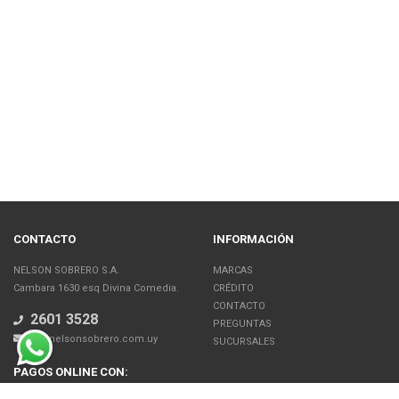
CONTACTO
INFORMACIÓN
NELSON SOBRERO S.A.
MARCAS
Cambara 1630 esq Divina Comedia.
CRÉDITO
CONTACTO
2601 3528
PREGUNTAS
jb@nelsonsobrero.com.uy
SUCURSALES
PAGOS ONLINE CON: