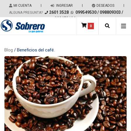
Salir del contenido
MI CUENTA
|
INGRESAR
|
DESEADOS
|
2601 3528
099549530
/
098809303
/
ALGUNA PREGUNTA?
098678194
0
Main Navigation
Blog
/ Beneficios del café.