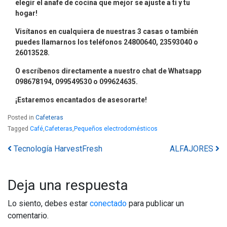
elegir el anafe de cocina que mejor se ajuste a ti y tu
hogar!
Visítanos en cualquiera de nuestras 3 casas o también
puedes llamarnos los teléfonos 24800640, 23593040 o
26013528.
O escríbenos directamente a nuestro chat de Whatsapp
098678194, 099549530 o 099624635.
¡Estaremos encantados de asesorarte!
Posted in
Cafeteras
Tagged
Café
,
Cafeteras
,
Pequeños electrodomésticos
Tecnología HarvestFresh
Navegación por los posts
ALFAJORES
Deja una respuesta
Lo siento, debes estar
conectado
para publicar un
comentario.