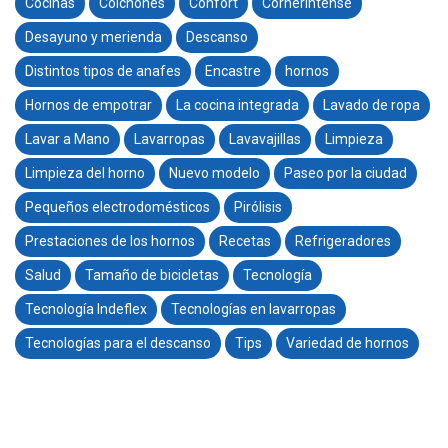
Cocinas
Colchones
Confort
CornerIntense
Desayuno y merienda
Descanso
Distintos tipos de anafes
Encastre
hornos
Hornos de empotrar
La cocina integrada
Lavado de ropa
Lavar a Mano
Lavarropas
Lavavajillas
Limpieza
Limpieza del horno
Nuevo modelo
Paseo por la ciudad
Pequeños electrodomésticos
Pirólisis
Prestaciones de los hornos
Recetas
Refrigeradores
Salud
Tamaño de bicicletas
Tecnología
Tecnología Indeflex
Tecnologías en lavarropas
Tecnologías para el descanso
Tips
Variedad de hornos