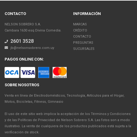
CONTACTO
INFORMACIÓN
NELSON SOBRERO S.A.
MARCAS
Cambara 1630 esq Divina Comedia.
CRÉDITO
CONTACTO
2601 3528
PREGUNTAS
jb@nelsonsobrero.com.uy
SUCURSALES
PAGOS ONLINE CON:
SOBRE NOSOTROS
Venta en línea de Electrodomésticos, Tecnología, Artículos para el Hogar,
Motos, Bicicletas, Fitness, Gimnasio
El uso de este sitio web implica la aceptación de los Términos y Condiciones
y de las Políticas de Privacidad de Nelson Sobrero S.A. Las fotos son a modo
ilustrativo. La venta de cualquiera de los productos publicados está sujeta a la
verificación de stock.