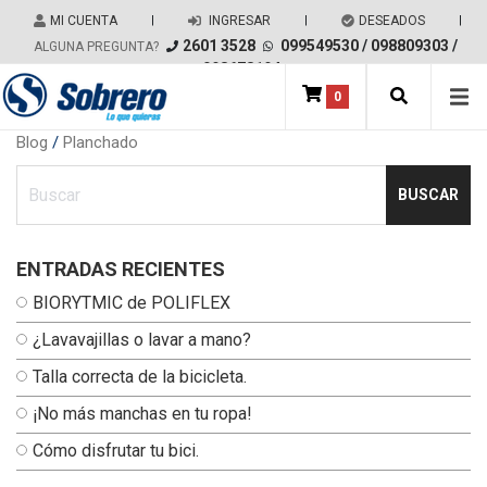
Salir del contenido
MI CUENTA
|
INGRESAR
|
DESEADOS
|
2601 3528
099549530
/
098809303
/
ALGUNA PREGUNTA?
098678194
0
Main Navigation
Blog
/
Planchado
Ingresa tu busqueda
ENTRADAS RECIENTES
BIORYTMIC de POLIFLEX
¿Lavavajillas o lavar a mano?
Talla correcta de la bicicleta.
¡No más manchas en tu ropa!
Cómo disfrutar tu bici.