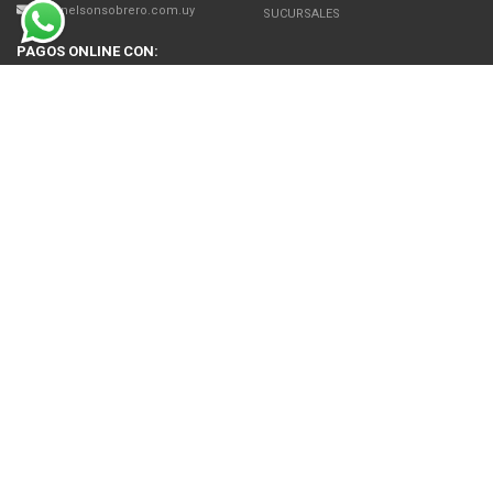
jb@nelsonsobrero.com.uy
SUCURSALES
PAGOS ONLINE CON:
SOBRE NOSOTROS
Venta en línea de Electrodomésticos, Tecnología, Artículos para el Hogar,
Motos, Bicicletas, Fitness, Gimnasio
El uso de este sitio web implica la aceptación de los Términos y Condiciones
y de las Políticas de Privacidad de Nelson Sobrero S.A. Las fotos son a modo
ilustrativo. La venta de cualquiera de los productos publicados está sujeta a la
verificación de stock.
Precios con impuestos incluidos.
© 2026 Nelson Sobrero S.A
NEWSLETTER