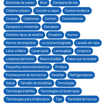
Bicicletas de paseo
Bicis
Campana de isla
Ciclismo urbano
Cocción a vapor
Cocina moderna
Cocinas
Colchones
Confort
CornerIntense
Desayuno y merienda
Descanso
Distintos tipos de anafes
Encastre
hornos
Hornos de empotrar
La cocina integrada
Lavado de ropa
Lavar a Mano
Lavarropas
Lavavajillas
Limpieza
Limpieza del horno
Nuevo modelo
Paseo por la ciudad
Pequeños electrodomésticos
Pirólisis
Prestaciones de los hornos
Recetas
Refrigeradores
Salud
Tamaño de bicicletas
Tecnología
Tecnología Indeflex
Tecnologías en lavarropas
Tecnologías para el descanso
Tips
Variedad de hornos