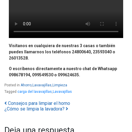
Visítanos en cualquiera de nuestras 3 casas o también
puedes llamarnos los teléfonos 24800640, 23593040 o
26013528.
O escríbenos directamente a nuestro chat de Whatsapp
098678194, 099549530 o 099624635.
Posted in
Ahorro
,
Lavavajillas
,
Limpieza
Tagged
carga del lavavajillas
,
Lavavajillas
Consejos para limpiar el horno
Navegación por los posts
¿Cómo se limpia la lavadora?
Deja una respuesta