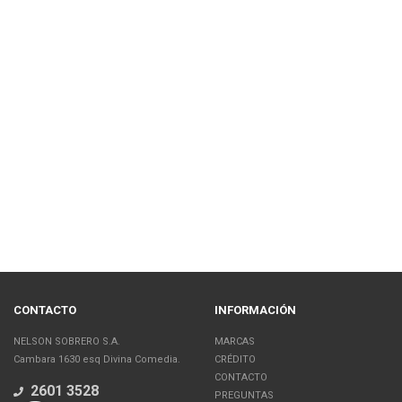
CONTACTO
INFORMACIÓN
NELSON SOBRERO S.A.
MARCAS
Cambara 1630 esq Divina Comedia.
CRÉDITO
CONTACTO
2601 3528
PREGUNTAS