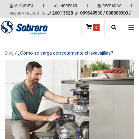
Salir del contenido
MI CUENTA
|
INGRESAR
|
DESEADOS
|
2601 3528
099549530
/
098809303
/
ALGUNA PREGUNTA?
098678194
0
Main Navigation
Blog
/ ¿Cómo se carga correctamente el lavavajillas?